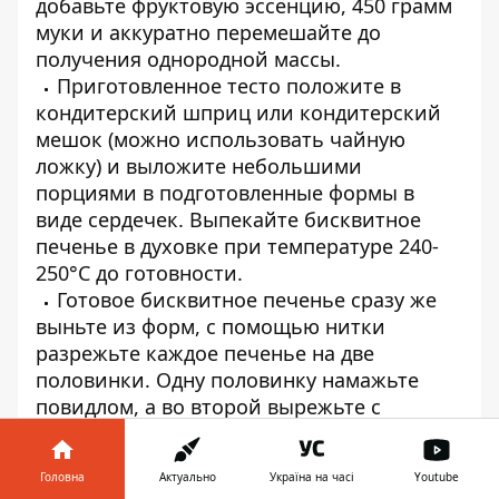
добавьте фруктовую эссенцию, 450 грамм
муки и аккуратно перемешайте до
получения однородной массы.
Приготовленное тесто положите в
кондитерский шприц или кондитерский
мешок (можно использовать чайную
ложку) и выложите небольшими
порциями в подготовленные формы в
виде сердечек. Выпекайте бисквитное
печенье в духовке при температуре 240-
250°С до готовности.
Готовое бисквитное печенье сразу же
выньте из форм, с помощью нитки
разрежьте каждое печенье на две
половинки. Одну половинку намажьте
повидлом, а во второй вырежьте с
помощью специальной формочки
окошечко. Соедините две половинки
Головна
Актуально
Україна на часі
Youtube
печенья. Для украшения растопите