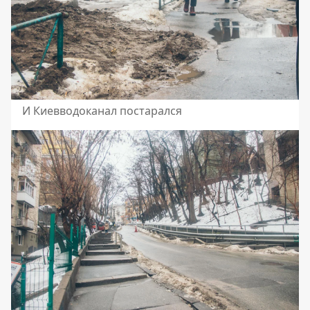
И Киевводоканал постарался