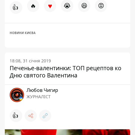
♥
🔥
😭
😆
😡
👍
НОВИНИ КИЄВА
18:08, 31 січня 2019
Печенье-валентинки: ТОП рецептов ко
Дню святого Валентина
Любов Чигир
ЖУРНАЛІСТ
👍