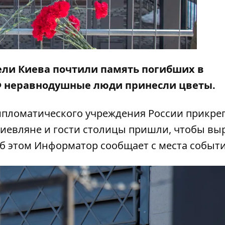
тели Киева почтили память погибших в
РФ неравнодушные люди принесли цветы.
 дипломатического учреждения России прикре
Киевляне и гости столицы пришли, чтобы вы
Об этом
Информатор
сообщает с места событи