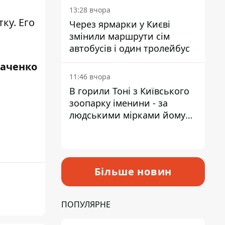
13:28 вчора
тку
. Его
Через ярмарки у Києві
змінили маршрути сім
автобусів і один тролейбус
каченко
11:46 вчора
В горили Тоні з Київського
зоопарку іменини - за
людськими мірками йому
вже понад 90 років
Більше новин
ПОПУЛЯРНЕ