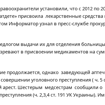
равоохранители установили, что с 2012 по 20
тдете» присвоила лекарственные средства 
этом
Информатор
узнал в пресс-службе проку
редлогом выдачи их для отделения больницы
озревают в присвоении медикаментов на сум
вие продолжается, однако заведующей апте
овершении уголовного преступления ( ч. 5 с
й арест. Шестерым медсестрам сообщили о
еступления (ч. 2,3,4 ст. 191 УК Украины). Им