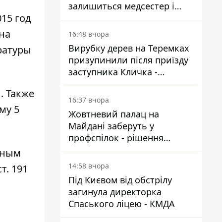
залишиться медсестер і
15 год
санітарок - професор
Голубовська
на
16:48 вчора
Вирубку дерев на Теремках
ратуры
призупинили після приїзду
заступника Кличка -
почався діалог
. Также
16:37 вчора
му 5
Жовтневий палац на
Майдані заберуть у
профспілок - рішення
Господарського суду
чным
14:58 вчора
т. 191
Під Києвом від обстрілу
загинула директорка
Спаського ліцею - КМДА