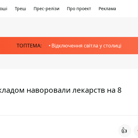
оші
Треш
Прес-релізи
Про проект
Реклама
ТОПТЕМА:
Відключення світла у столиці
кладом наворовали лекарств на 8
👍