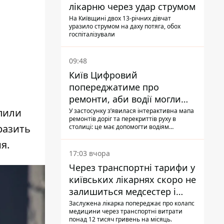
лікарню через удар струмом
На Київщині двох 13-річних дівчат
уразило струмом на даху потяга, обох
госпіталізували
09:48
Київ Цифровий
попереджатиме про
ремонти, аби водії могли
уникати ділянок із заторами
пили
У застосунку зʼявилася інтерактивна мапа
ремонтів доріг та перекриттів руху в
разить
столиці: це має допомогти водіям
сформувати маршрути руху таким чином,
я.
щоб не потрапити в затор
17:03 вчора
Через транспортні тарифи у
київських лікарнях скоро не
залишиться медсестер і
санітарок - професор
Заслужена лікарка попереджає про колапс
медицини через транспортні витрати
Голубовська
понад 12 тисяч гривень на місяць.