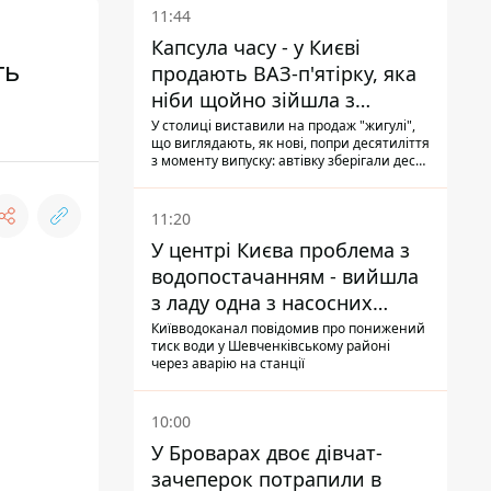
11:44
Капсула часу - у Києві
ть
продають ВАЗ-п'ятірку, яка
ніби щойно зійшла з
конвейєра
У столиці виставили на продаж "жигулі",
що виглядають, як нові, попри десятиліття
з моменту випуску: автівку зберігали десь
у гаражі, вона навіть зберегла "рідну" гуму
11:20
У центрі Києва проблема з
водопостачанням - вийшла
з ладу одна з насосних
станцій
Київводоканал повідомив про понижений
тиск води у Шевченківському районі
через аварію на станції
10:00
У Броварах двоє дівчат-
зачеперок потрапили в