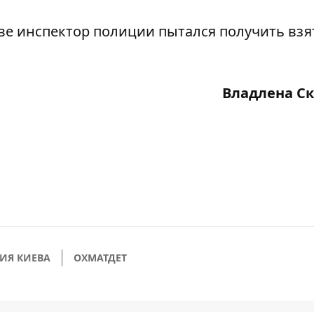
еве
инспектор полиции пытался получить взя
Владлена С
ИЯ КИЕВА
ОХМАТДЕТ