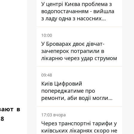
У центрі Києва проблема з
водопостачанням - вийшла
з ладу одна з насосних
станцій
10:00
У Броварах двоє дівчат-
зачеперок потрапили в
лікарню через удар струмом
09:48
Київ Цифровий
попереджатиме про
ремонти, аби водії могли
уникати ділянок із заторами
вают в
17:03 вчора
 8
Через транспортні тарифи у
київських лікарнях скоро не