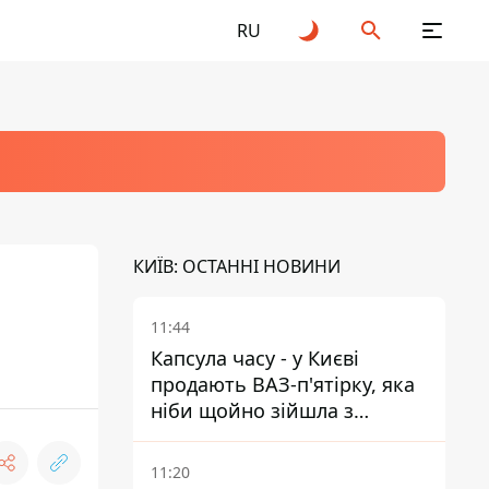
RU
КИЇВ: ОСТАННІ НОВИНИ
11:44
Капсула часу - у Києві
продають ВАЗ-п'ятірку, яка
ніби щойно зійшла з
конвейєра
11:20