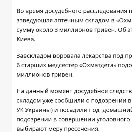
Во время досудебного расследования п
заведующая аптечным складом в «Охма
сумму около 3 миллионов гривен. Об 
Киева.
Завскладом воровала лекарства под п
6 старших медсестер «Охматдета» под
миллионов гривен.
На данный момент досудебное следст
складом уже сообщили о подозрении в с
УК Украины) и посадили под домашни
подозрении в совершении уголовного пр
выбирают меру пресечения.