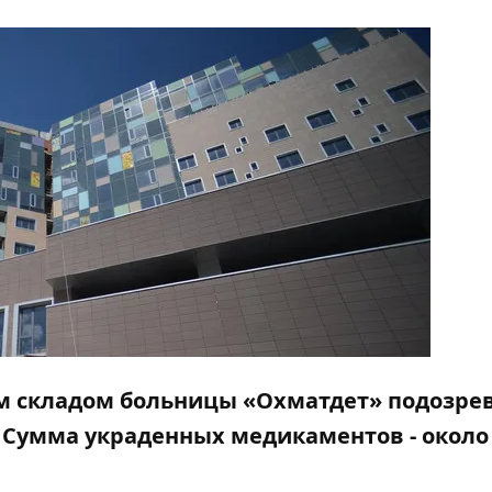
м складом больницы «Охматдет» подозре
 Сумма украденных медикаментов - около