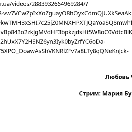
r.ua/videos/2883932664969284/?
Li8-vw7VCwZpIxXoZguayO8hOyxCdmQJUXkSeaAk
9kwTMH3xSHI7c25jZ0MNXHPXTJQaYoaSQ8mwhf
DvBp843o2zkJgMVdHF3bpkzjdsHt5W8oC0VdtcBl
hUxX7Y2HSNZ6yn3Iyk0byZrfYC6oDa-
XPO_OoawAsShVKNRlZFv7a8LTy8qQNeKnJck-
Любовь 
Стрим: Мария Б