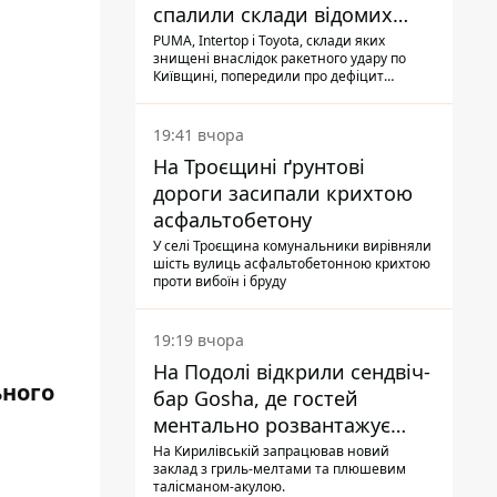
спалили склади відомих
брендів
PUMA, Intertop і Toyota, склади яких
знищені внаслідок ракетного удару по
Київщині, попередили про дефіцит
товарів
19:41 вчора
На Троєщині ґрунтові
дороги засипали крихтою
асфальтобетону
У селі Троєщина комунальники вирівняли
шість вулиць асфальтобетонною крихтою
проти вибоїн і бруду
19:19 вчора
На Подолі відкрили сендвіч-
ного
бар Gosha, де гостей
ментально розвантажує
акула
На Кирилівській запрацював новий
заклад з гриль-мелтами та плюшевим
талісманом-акулою.