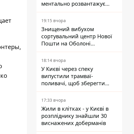
ментально розвантажує
акула
щает
19:15 вчора
Знищений вибухом
сортувальний центр Нової
Пошти на Оболоні
онтеры,
запрацював - видають
посилки
18:14 вчора
о
У Києві через спеку
ько
випустили трамваї-
поливачі, щоб зберегти
рейки від деформації
17:33 вчора
Жили в клітках - у Києві в
розпліднику знайшли 30
виснажених доберманів