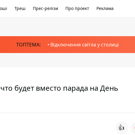
оші
Треш
Прес-релізи
Про проект
Реклама
ТОПТЕМА:
Відключення світла у столиці
что будет вместо парада на День
👍