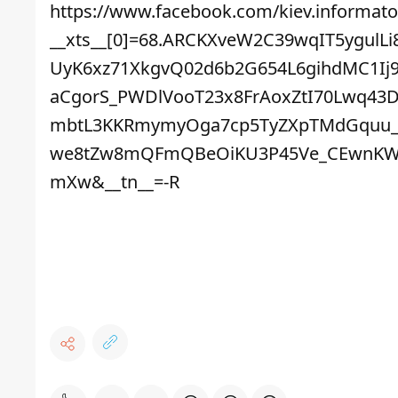
https://www.facebook.com/kiev.informato
__xts__[0]=68.ARCKXveW2C39wqIT5ygul
UyK6xz71XkgvQ02d6b2G654L6gihdMC1Ij
aCgorS_PWDlVooT23x8FrAoxZtI70Lwq43
mbtL3KKRmymyOga7cp5TyZXpTMdGquu_2
we8tZw8mQFmQBeOiKU3P45Ve_CEwnKW5
mXw&__tn__=-R