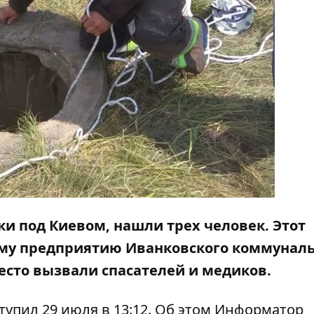
аки под Киевом, нашли трех человек. Этот
му предприятию Иванковского коммуналь
есто вызвали спасателей и медиков.
упил 29 июля в 13:12. Об этом
Информатор