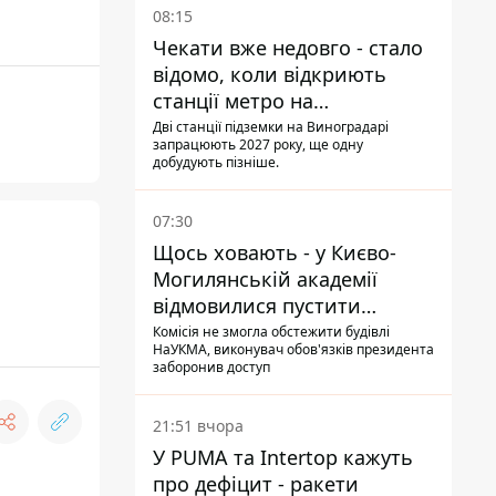
08:15
Чекати вже недовго - стало
відомо, коли відкриють
станції метро на
Виноградарі
Дві станції підземки на Виноградарі
запрацюють 2027 року, ще одну
добудують пізніше.
07:30
Щось ховають - у Києво-
Могилянській академії
відмовилися пустити
комісію з охорони пам'яток
Комісія не змогла обстежити будівлі
НаУКМА, виконувач обов'язків президента
на територію
заборонив доступ
21:51 вчора
У PUMA та Intertop кажуть
про дефіцит - ракети