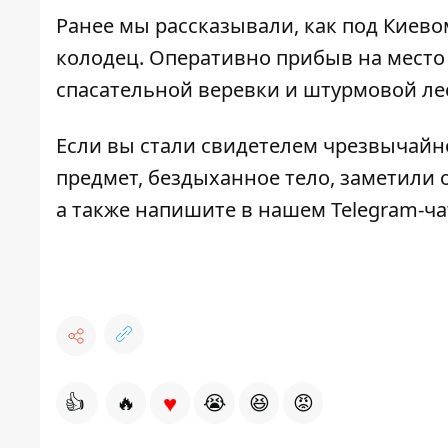
Ранее мы рассказывали, как под Киев
колодец
. Оперативно прибыв на место
спасательной веревки и штурмовой л
Если вы стали свидетелем чрезвычайн
предмет, бездыханное тело, заметили о
а также напишите в нашем Telegram-ч
♥
👍
🔥
😭
😆
😡