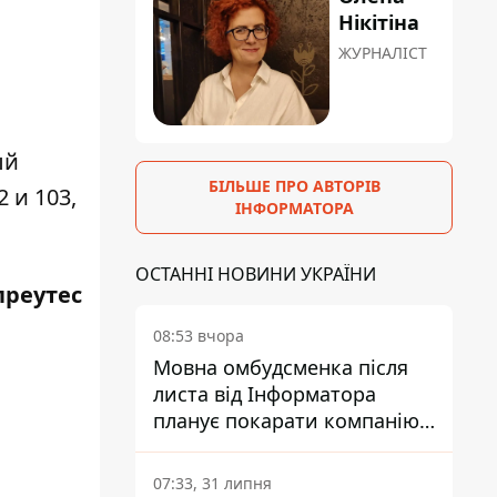
Нікітіна
ЖУРНАЛІСТ
ый
БІЛЬШЕ ПРО АВТОРІВ
 и 103,
ІНФОРМАТОРА
ОСТАННІ НОВИНИ УКРАЇНИ
преутес
08:53 вчора
Мовна омбудсменка після
листа від Інформатора
планує покарати компанію-
підрядника ПриватБанку
07:33, 31 липня