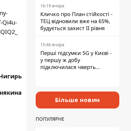
16:19 вчора
ny-
Кличко про План стійкості -
ТЕЦ відновили вже на 65%,
-Qi4u-
будується захист ІІ рівня
KQIQ2_
15:46 вчора
Перші підсумки 5G у Києві -
у першу ж добу
підключилася чверть
мільйона абонентів
Чигирь
унякина
Більше новин
ПОПУЛЯРНЕ