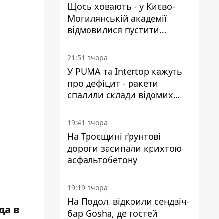
Щось ховають - у Києво-
Могилянській академії
відмовилися пустити
комісію з охорони пам'яток
на територію
21:51 вчора
У PUMA та Intertop кажуть
про дефіцит - ракети
спалили склади відомих
брендів
19:41 вчора
На Троєщині ґрунтові
дороги засипали крихтою
асфальтобетону
19:19 вчора
На Подолі відкрили сендвіч-
да в
бар Gosha, де гостей