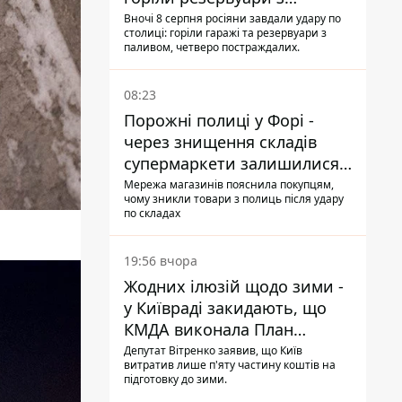
паливом
Вночі 8 серпня росіяни завдали удару по
столиці: горіли гаражі та резервуари з
паливом, четверо постраждалих.
08:23
Порожні полиці у Форі -
через знищення складів
супермаркети залишилися
без асортименту
Мережа магазинів пояснила покупцям,
чому зникли товари з полиць після удару
по складах
19:56 вчора
Жодних ілюзій щодо зими -
у Київраді закидають, що
КМДА виконала План
стійкості на 20%
Депутат Вітренко заявив, що Київ
витратив лише п'яту частину коштів на
підготовку до зими.