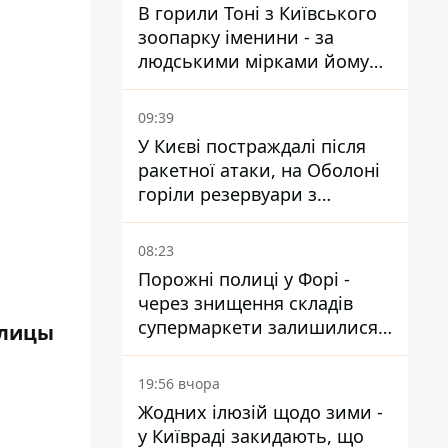
В горили Тоні з Київського
зоопарку іменини - за
людськими мірками йому
вже понад 90 років
09:39
У Києві постраждалі після
ракетної атаки, на Оболоні
горіли резервуари з
паливом
08:23
Порожні полиці у Форі -
через знищення складів
супермаркети залишилися
улицы
без асортименту
19:56 вчора
Жодних ілюзій щодо зими -
у Київраді закидають, що