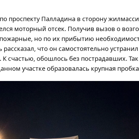
 по проспекту Палладина в сторону жилмасс
елся моторный отсек. Получив вызов о возг
 пожарные, но по их прибытию необходимос
ь рассказал, что он самостоятельно устранил
 К счастью, обошлось без пострадавших.
Так
данном участке образовалась крупная пробка