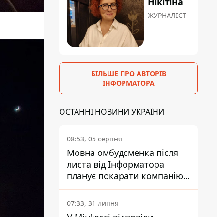
Нікітіна
ЖУРНАЛІСТ
БІЛЬШЕ ПРО АВТОРІВ
ІНФОРМАТОРА
ОСТАННІ НОВИНИ УКРАЇНИ
08:53, 05 серпня
Мовна омбудсменка після
листа від Інформатора
планує покарати компанію-
підрядника ПриватБанку
07:33, 31 липня