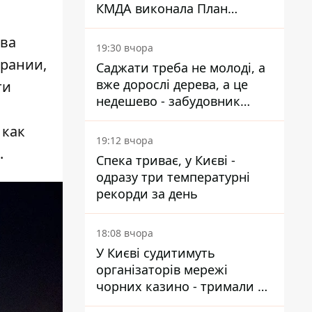
КМДА виконала План
стійкості на 20%
ива
19:30 вчора
орании,
Саджати треба не молоді, а
вже дорослі дерева, а це
ти
недешево - забудовник
Ніконов
 как
19:12 вчора
.
Спека триває, у Києві -
одразу три температурні
рекорди за день
18:08 вчора
У Києві судитимуть
організаторів мережі
чорних казино - тримали 39
закладів