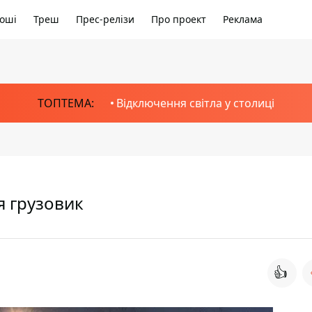
оші
Треш
Прес-релізи
Про проект
Реклама
ТОПТЕМА:
Відключення світла у столиці
я грузовик
👍