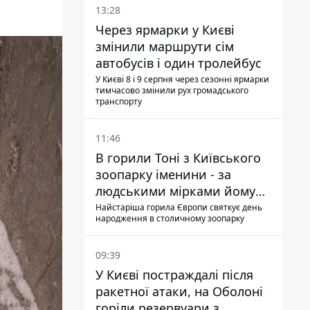
13:28
Через ярмарки у Києві
змінили маршрути сім
автобусів і один тролейбус
У Києві 8 і 9 серпня через сезонні ярмарки
тимчасово змінили рух громадського
транспорту
11:46
В горили Тоні з Київського
зоопарку іменини - за
людськими мірками йому
вже понад 90 років
Найстаріша горила Європи святкує день
народження в столичному зоопарку
09:39
У Києві постраждалі після
ракетної атаки, на Оболоні
горіли резервуари з