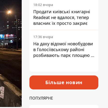
18:02 вчора
Продати київські книгарні
Readeat не вдалося, тепер
власник їх просто закриє
17:36 вчора
На даху відомої новобудови
в Голосіївському районі
розбивають парк площею в
гектар
Більше новин
ПОПУЛЯРНЕ