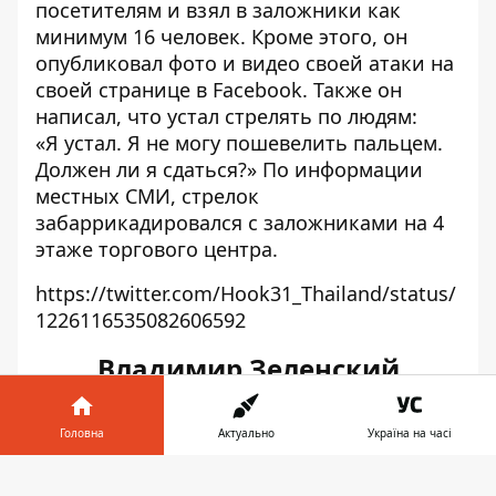
посетителям и взял в заложники как
минимум 16 человек. Кроме этого, он
опубликовал фото и видео своей атаки на
своей странице в Facebook. Также он
написал, что устал стрелять по людям:
«Я устал. Я не могу пошевелить пальцем.
Должен ли я сдаться?» По информации
местных СМИ, стрелок
забаррикадировался с заложниками на 4
этаже торгового центра.
https://twitter.com/Hook31_Thailand/status/
1226116535082606592
Владимир Зеленский
встретился с Папой Римским
в Ватикане
Головна
Актуально
Україна на часі
Інформатор у
Президент Украины Владимир Зеленский
Завантажити