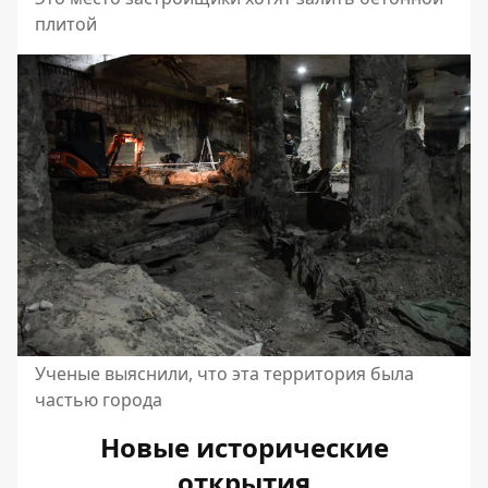
плитой
Ученые выяснили, что эта территория была
частью города
Новые исторические
открытия