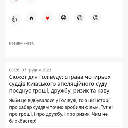
♥
🔥
😭
😆
😡
👍
НОВИНИ КИЄВА
09:26, 07 грудня 2023
Сюжет для Голівуду: справа чотирьох
суддів Київського апеляційного суду
поєднує гроші, дружбу, ризик та каву
Якби це відбувалося у Голівуді, то з цієї історії
про хабар суддям точно зробили фільм. Тут є і
про гроші, і про дружбу, і про ризик. Чим не
блокбастер!