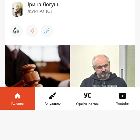
Ірина Логуш
ЖУРНАЛІСТ
👍
Головна
Актуально
Україна на часі
Youtube
Інформатор у
Завантажити
Суддів дозволили взяти під варту
телефоні
👉
5 грудня Вищий антикорупційний
суд