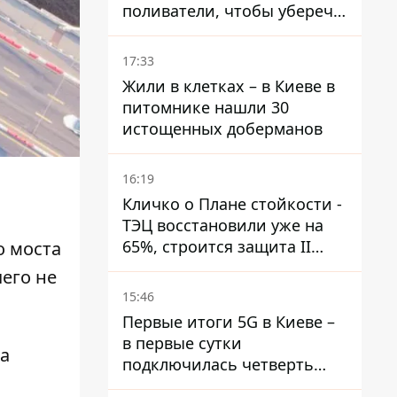
поливатели, чтобы уберечь
рельсы от деформации
17:33
Жили в клетках – в Киеве в
питомнике нашли 30
истощенных доберманов
16:19
Кличко о Плане стойкости -
ТЭЦ восстановили уже на
65%, строится защита II
о моста
уровня
чего не
15:46
Первые итоги 5G в Киеве –
в первые сутки
а
подключилась четверть
миллиона абонентов