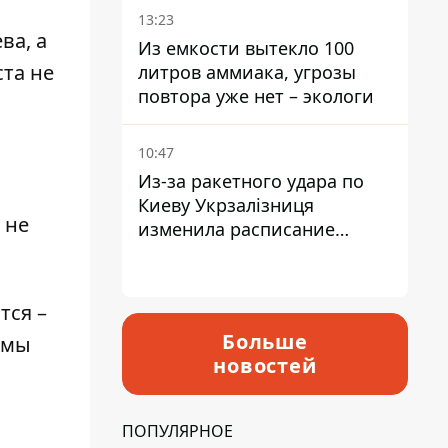
13:23
ва, а
Из емкости вытекло 100
ста не
литров аммиака, угрозы
повтора уже нет – экологи
10:47
Из-за ракетного удара по
Киеву Укрзалізниця
 не
изменила расписание
движения пригородных
электричек
тся –
Больше
 мы
новостей
ПОПУЛЯРНОЕ