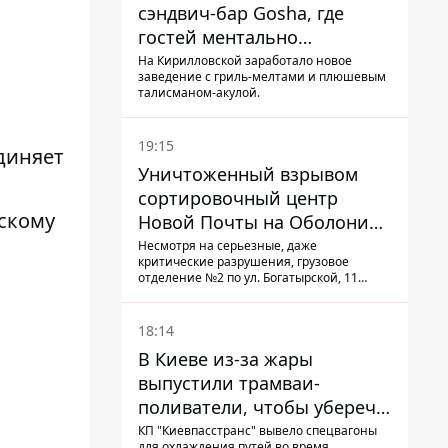
сэндвич-бар Gosha, где
гостей ментально
разгружает акула
На Кирилловской заработало новое
заведение с гриль-мелтами и плюшевым
талисманом-акулой.
19:15
диняет
Уничтоженный взрывом
сортировочный центр
скому
Новой Почты на Оболони
заработал – выдают
Несмотря на серьезные, даже
критические разрушения, грузовое
посылки
отделение №2 по ул. Богатырской, 11
возобновило работу: сотрудники
сортируют почтовые отправления и
выдают их адресатам
18:14
В Киеве из-за жары
выпустили трамваи-
поливатели, чтобы уберечь
рельсы от деформации
КП "Киевпасстранс" вывело спецвагоны
для охлаждения путей во время