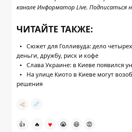
канале
Информатор Live
. Подписаться н
ЧИТАЙТЕ ТАКЖЕ:
Сюжет для Голливуда: дело четырех
деньги, дружбу, риск и кофе
Слава Украине: в Киеве появился 
На улице Киото в Киеве могут возо
решения
♥
👍
🔥
😭
😆
😡