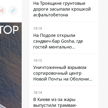
На Троещине грунтовые
дороги засыпали крошкой
асфальтобетона
19:19
На Подоле открыли
сэндвич-бар Gosha, где
гостей ментально
разгружает акула
19:15
Уничтоженный взрывом
сортировочный центр
Новой Почты на Оболони
заработал – выдают
посылки
18:14
В Киеве из-за жары
выпустили трамваи-