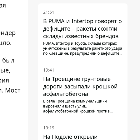
ая
21:51
В PUMA и Intertop говорят о
дефиците – ракеты сожгли
ендер
склады известных брендов
шло.
PUMA, Intertop и Toyota, склады которых
уничтожены в результате ракетного удара
по Киевщине, предупредили о дефиците
товаров
н был
ые,
19:41
На Троещине грунтовые
рия
дороги засыпали крошкой
. Мост
асфальтобетона
В селе Троещина коммунальщики
выровняли шесть улиц
асфальтобетонной крошкой против
выбоин и грязи
19:19
На Подоле открыли