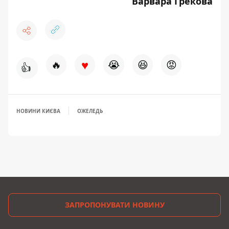
Варвара Грекова
♥
🔥
😭
😆
😡
👍
НОВИНИ КИЄВА
ОЖЕЛЕДЬ
ЗАПРОПОНУВАТИ НОВИНУ