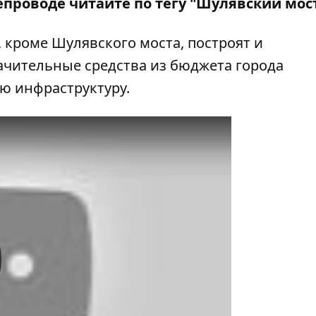
епроводе читайте по тегу
"Шулявский мос
, кроме Шулявского моста,
построят и
начительные средства из бюджета города
ю инфраструктуру.
y