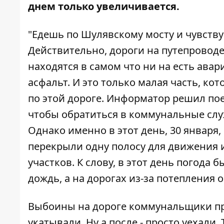
днем только увеличивается.
"Едешь по Шулявскому мосту и чувству
Действительно, дороги на путепроводе
находятся в самом что ни на есть ава
асфальт. И это только малая часть, к
по этой дороге.
Информатор
решил пое
чтобы обратиться в коммунальные слу
Однако именно в этот день, 30 января,
перекрыли одну полосу для движения 
участков. К слову, в этот день погода
дождь, а на дорогах из-за потепления 
Выбоины на дороге коммунальщики пр
укатывали. Ну а после - просто уехали