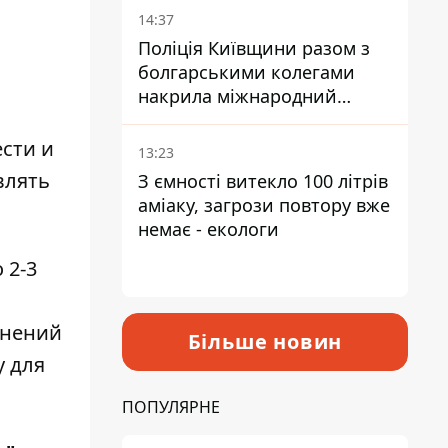
14:37
Поліція Київщини разом з
болгарськими колегами
накрила міжнародний
наркосиндикат
ести и
13:23
влять
З ємності витекло 100 літрів
аміаку, загрози повтору вже
немає - екологи
 2-3
жнений
Більше новин
у для
ПОПУЛЯРНЕ