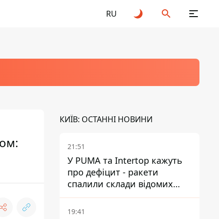
RU
КИЇВ: ОСТАННІ НОВИНИ
ом:
21:51
У PUMA та Intertop кажуть
про дефіцит - ракети
спалили склади відомих
брендів
19:41