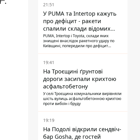
т"
.
21:51
У PUMA та Intertop кажуть
про дефіцит - ракети
спалили склади відомих
брендів
PUMA, Intertop і Toyota, склади яких
знищені внаслідок ракетного удару по
Київщині, попередили про дефіцит
товарів
19:41
На Троєщині ґрунтові
дороги засипали крихтою
асфальтобетону
У селі Троєщина комунальники вирівняли
шість вулиць асфальтобетонною крихтою
проти вибоїн і бруду
19:19
На Подолі відкрили сендвіч-
бар Gosha, де гостей