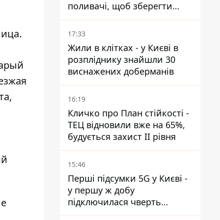
поливачі, щоб зберегти
рейки від деформації
ница.
17:33
Жили в клітках - у Києві в
розпліднику знайшли 30
тарый
виснажених доберманів
оезжая
та,
16:19
Кличко про План стійкості -
ТЕЦ відновили вже на 65%,
будується захист ІІ рівня
ий
15:46
Перші підсумки 5G у Києві -
у першу ж добу
не
підключилася чверть
мільйона абонентів