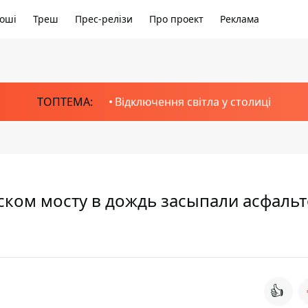
оші
Треш
Прес-релізи
Про проект
Реклама
ТОПТЕМА:
Відключення світла у столиці
ском мосту в дождь засыпали асфальт
👍