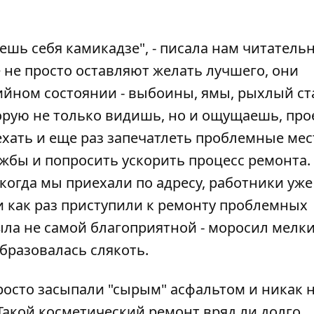
ешь себя камикадзе", - писала нам читатель
 не просто оставляют желать лучшего, они
рийном состоянии - выбоины, ямы, рыхлый с
оторую не только видишь, но и ощущаешь, пр
хать и еще раз запечатлеть проблемные мес
жбы и попросить ускорить процесс ремонта.
 когда мы приехали по адресу, работники уже
и как раз приступили к ремонту проблемных
 была не самой благоприятной - моросил мелк
образовалась слякоть.
осто засыпали "сырым" асфальтом и никак 
. Такой косметический ремонт вряд ли долго