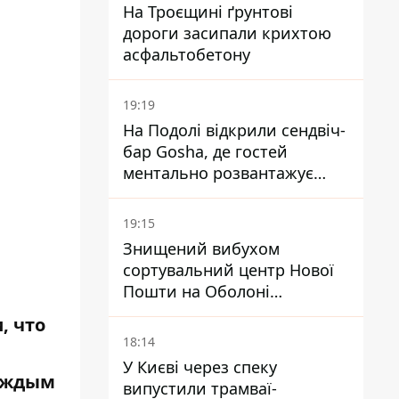
На Троєщині ґрунтові
дороги засипали крихтою
асфальтобетону
19:19
На Подолі відкрили сендвіч-
бар Gosha, де гостей
ментально розвантажує
акула
19:15
Знищений вибухом
сортувальний центр Нової
Пошти на Оболоні
запрацював - видають
, что
посилки
18:14
У Києві через спеку
каждым
випустили трамваї-