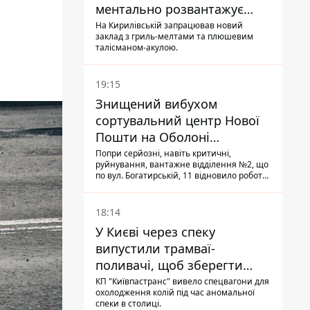
ментально розвантажує
акула
На Кирилівській запрацював новий
заклад з гриль-мелтами та плюшевим
талісманом-акулою.
19:15
Знищений вибухом
сортувальний центр Нової
Пошти на Оболоні
запрацював - видають
Попри серйозні, навіть критичні,
руйнування, вантажне відділення №2, що
посилки
по вул. Богатирській, 11 відновило роботу:
співробітники сортують поштові
відправлення й видають їх адресатам
18:14
У Києві через спеку
випустили трамваї-
поливачі, щоб зберегти
рейки від деформації
КП "Київпастранс" вивело спецвагони для
охолодження колій під час аномальної
спеки в столиці.