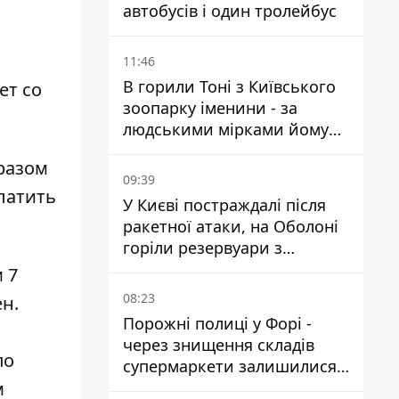
автобусів і один тролейбус
11:46
В горили Тоні з Київського
ет со
зоопарку іменини - за
людськими мірками йому
вже понад 90 років
разом
09:39
латить
У Києві постраждалі після
ракетної атаки, на Оболоні
горіли резервуари з
паливом
 7
08:23
н.
Порожні полиці у Форі -
через знищення складів
по
супермаркети залишилися
м
без асортименту