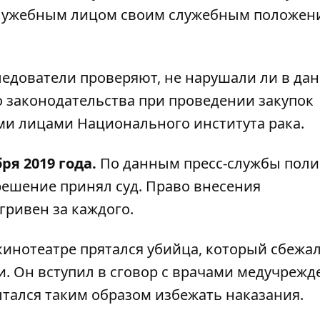
служебным лицом своим служебным положен
едователи проверяют, не нарушали ли в да
 законодательства при проведении закупок
и лицами Национального института рака.
ря 2019 года.
По данным пресс-службы поли
 решение принял суд. Право внесения
 гривен за каждого.
кинотеатре прятался убийца
, который сбежал
. Он вступил в сговор с врачами медучрежде
ытался таким образом избежать наказания.