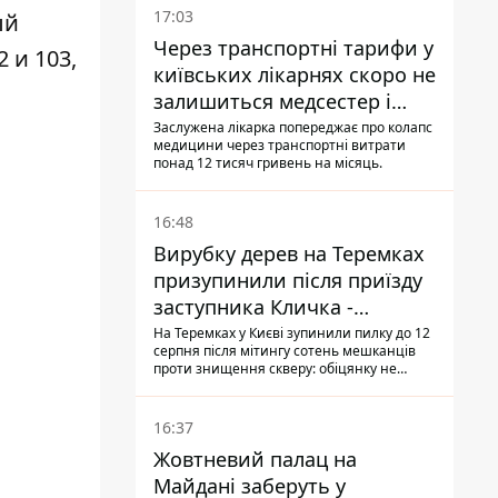
17:03
ый
Через транспортні тарифи у
 и 103,
київських лікарнях скоро не
залишиться медсестер і
санітарок - професор
Заслужена лікарка попереджає про колапс
медицини через транспортні витрати
Голубовська
понад 12 тисяч гривень на місяць.
16:48
Вирубку дерев на Теремках
призупинили після приїзду
заступника Кличка -
почався діалог
На Теремках у Києві зупинили пилку до 12
серпня після мітингу сотень мешканців
проти знищення скверу: обіцянку не
поновлювати роботи дав особисто
заступник Кличка, Петро Пантелеєв, що
прибув налагодити комунікацію
16:37
Жовтневий палац на
Майдані заберуть у