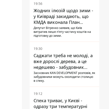
19:56
Жодних ілюзій щодо зими -
у Київраді закидають, що
КМДА виконала План
стійкості на 20%
Депутат Вітренко заявив, що Київ
витратив лише п'яту частину коштів на
підготовку до зими.
19:30
Саджати треба не молоді, а
вже дорослі дерева, а це
недешево - забудовник
Ніконов
Засновник KAN DEVELOPMENT розповів, як
забудовники можуть охолодити столицю
в спеку.
19:12
Спека триває, у Києві -
одразу три температурні