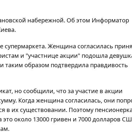
новской набережной. Об этом
Информатор
иева.
е супермаркета. Женщина согласилась прин
еристам и "участнице акции" подошла девушк
 и таким образом подтвердила правдивость
ат, но сообщили, что за участие в акции
умму. Когда женщина согласилась, они попр
ся в их существовании. Поэтому пенсионерк
 это около 13000 гривен и 7000 долларов СШ
там.