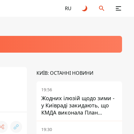
RU
КИЇВ: ОСТАННІ НОВИНИ
19:56
Жодних ілюзій щодо зими -
у Київраді закидають, що
КМДА виконала План
стійкості на 20%
19:30