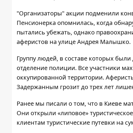
"Организаторы" акции подменили кон
Пенсионерка опомнилась, когда обна
пытались убежать, однако правоохран
аферистов на улице Андрея Малышко.
Группу людей, в составе которых были
отделение полиции. Все участники ма
оккупированной территории. Аферисты
Задержанным грозит до трех лет лише
Ранее мы писали о том, что в Киеве м
Они открыли «липовое» туристическое
клиентам туристические путевки на с