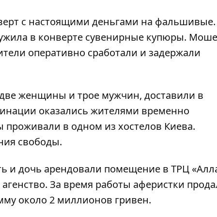
верт с настоящими деньгами на фальшивые.
ружила в конверте сувенирные купюры. Мош
ители оперативно сработали и задержали
 две женщины и трое мужчин, доставили в
хинации оказались жителями временно
 проживали в одном из хостелов Киева.
ния свободы.
ать и дочь арендовали помещение в ТРЦ «Алл
 агенство. За время работы
аферистки прода
умму около 2 миллионов
гривен.