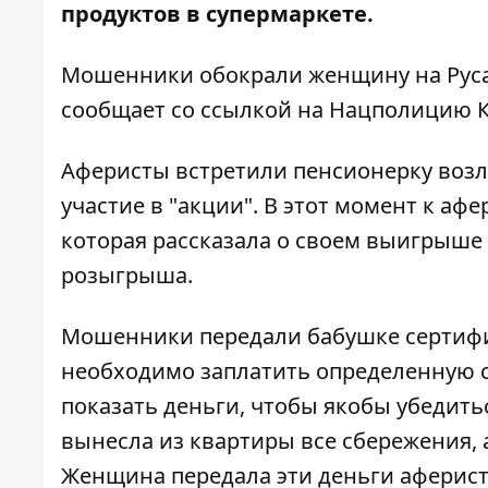
продуктов в супермаркете.
Мошенники обокрали женщину на Руса
сообщает со ссылкой на Нацполицию К
Аферисты встретили пенсионерку возл
участие в "акции". В этот момент к аф
которая рассказала о своем выигрыше
розыгрыша.
Мошенники передали бабушке сертифик
необходимо заплатить определенную с
показать деньги, чтобы якобы убедить
вынесла из квартиры все сбережения, а
Женщина передала эти деньги аферис