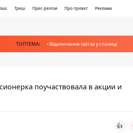
оші
Треш
Прес-релізи
Про проект
Реклама
ТОПТЕМА:
Відключення світла у столиці
сионерка поучаствовала в акции и
👍