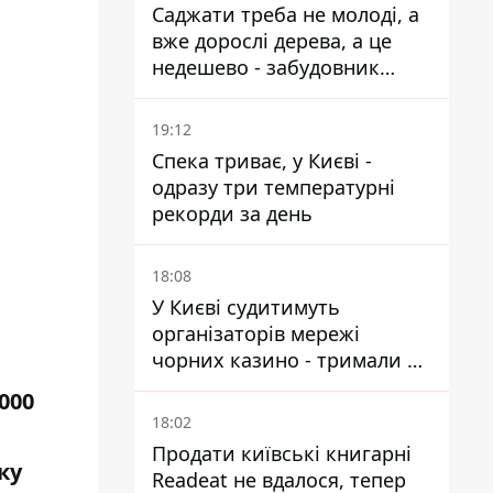
Саджати треба не молоді, а
вже дорослі дерева, а це
недешево - забудовник
Ніконов
19:12
Спека триває, у Києві -
одразу три температурні
рекорди за день
18:08
У Києві судитимуть
організаторів мережі
чорних казино - тримали 39
закладів
000
18:02
Продати київські книгарні
ку
Readeat не вдалося, тепер