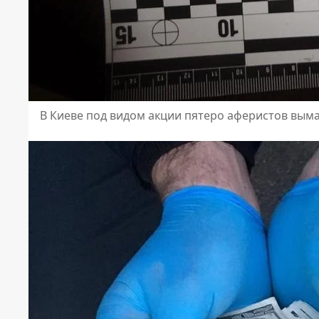
В Киеве под видом акции пятеро аферистов вым