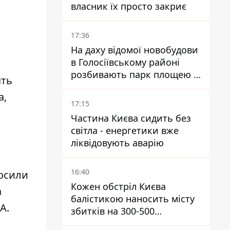
власник їх просто закриє
17:36
На даху відомої новобудови
в Голосіївському районі
розбивають парк площею в
ять
гектар
а,
17:15
Частина Києва сидить без
світла - енергетики вже
ліквідовують аварію
16:40
осили
Кожен обстріл Києва
а
балістикою наносить місту
А.
збитків на 300-500
мільйонів - Петро