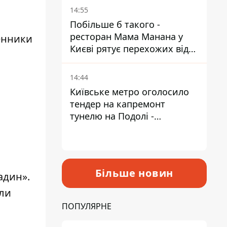
Пантелеєв
14:55
Побільше б такого -
ресторан Мама Манана у
енники
Києві рятує перехожих від
спеки
14:44
Київське метро оголосило
тендер на капремонт
тунелю на Подолі -
триватиме майже два роки
Більше новин
адин».
ли
ПОПУЛЯРНЕ