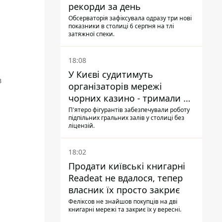
рекорди за день
Обсерваторія зафіксувала одразу три нові
показники в столиці 6 серпня на тлі
затяжної спеки.
18:08
У Києві судитимуть
в
організаторів мережі
чорних казино - тримали 39
закладів
П'ятеро фігурантів забезпечували роботу
підпільних гральних залів у столиці без
ліцензій.
18:02
Продати київські книгарні
Readeat не вдалося, тепер
власник їх просто закриє
Феліксов не знайшов покупців на дві
книгарні мережі та закриє їх у вересні.