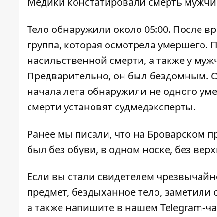
Медики констатировали смерть мужчи
Тело обнаружили около 05:00. После в
группа, которая осмотрела умершего.
насильственной смерти, а также у муж
Предварительно, он был бездомным. Ох
начала лета обнаружили не одного у
смерти установят судмедэксперты.
Ранее мы писали, что на Броварском 
был без обуви, в одном носке, без вер
Если вы стали свидетелем чрезвычайн
предмет, бездыханное тело, заметили о
а также напишите в нашем Telegram-ч