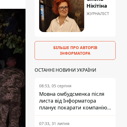
Нікітіна
ЖУРНАЛІСТ
БІЛЬШЕ ПРО АВТОРІВ
ІНФОРМАТОРА
ОСТАННІ НОВИНИ УКРАЇНИ
08:53, 05 серпня
Мовна омбудсменка після
листа від Інформатора
планує покарати компанію-
підрядника ПриватБанку
07:33, 31 липня