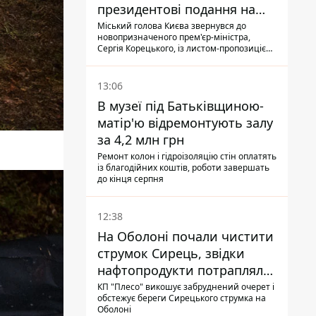
президентові подання на
звільнення володаря
Міський голова Києва звернувся до
новопризначеного прем'єр-міністра,
Троєщини Бахматова
Сергія Корецького, із листом-пропозицією
щодо звільнення голови Деснянської РДА
Максима Бахматова
13:06
В музеї під Батьківщиною-
матір'ю відремонтують залу
за 4,2 млн грн
Ремонт колон і гідроізоляцію стін оплатять
із благодійних коштів, роботи завершать
до кінця серпня
12:38
На Оболоні почали чистити
струмок Сирець, звідки
нафтопродукти потрапляли
до озер
КП "Плесо" викошує забруднений очерет і
обстежує береги Сирецького струмка на
Оболоні