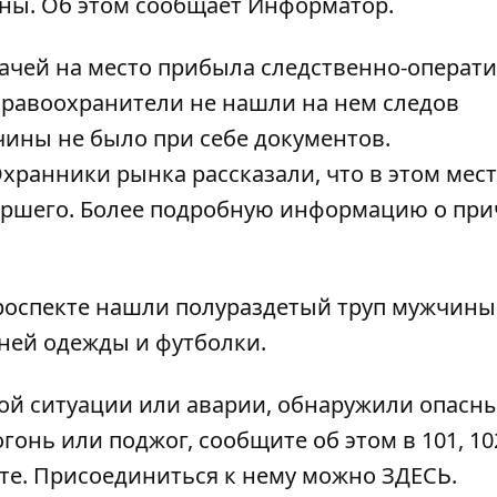
ны. Об этом сообщает
Информатор
.
рачей на место прибыла следственно-операт
 Правоохранители не нашли на нем следов
чины не было при себе документов.
ранники рынка рассказали, что в этом мест
мершего. Более подробную информацию о пр
проспекте нашли
полураздетый труп мужчины
хней одежды и футболки.
ой ситуации или аварии, обнаружили опасн
гонь или поджог, сообщите об этом в 101, 102
ате. Присоединиться к нему можно
ЗДЕСЬ
.