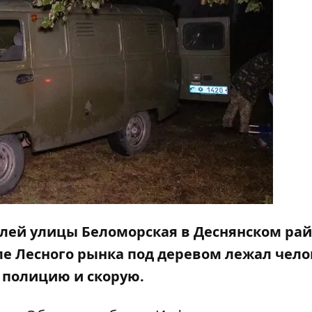
телей улицы Беломорская в Деснянском ра
ле Лесного рынка под деревом лежал чело
 полицию и скорую.