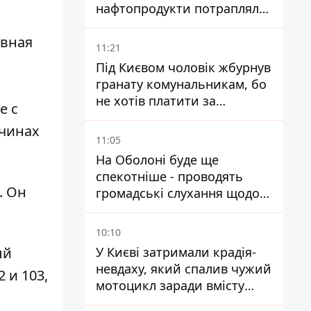
нафтопродукти потрапляли
до озер
ивная
11:21
Під Києвом чоловік жбурнув
гранату комунальникам, бо
не хотів платити за
е с
квитанціями
ичинах
11:05
На Оболоні буде ще
спекотніше - проводять
. Он
громадські слухання щодо
храму УГКЦ на Північній
10:10
ый
У Києві затримали крадія-
невдаху, який спалив чужий
 и 103,
мотоцикл заради вмісту
багажника