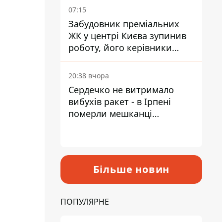
07:15
Забудовник преміальних
ЖК у центрі Києва зупинив
роботу, його керівники
втекли з України - Bihus.info
20:38 вчора
Сердечко не витримало
вибухів ракет - в Ірпені
померли мешканці
притулку для собак з
інвалідністю
Більше новин
ПОПУЛЯРНЕ