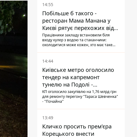
14:55
Побільше б такого -
ресторан Мама Манана у
Києві рятує перехожих від
спеки
Працівники закладу встановили біля
входу кулер з водою та стаканчики:
охолодитися може кожен, хто має таке
бажання
14:44
Київське метро оголосило
тендер на капремонт
тунелю на Подолі -
триватиме майже два роки
КП оголосило закупівлю на 1,76 млрд грн
для ремонту перегону "Тараса Шевченка"
- "Почайна"
13:49
Кличко просить прем'єра
Корецького внести