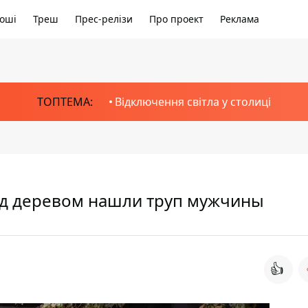
оші
Треш
Прес-релізи
Про проект
Реклама
ТОПТЕМА:
Відключення світла у столиці
од деревом нашли труп мужчины
👍