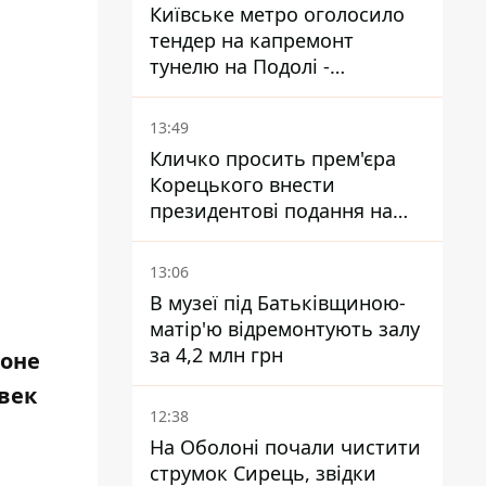
Київське метро оголосило
тендер на капремонт
тунелю на Подолі -
триватиме майже два роки
13:49
Кличко просить прем'єра
Корецького внести
президентові подання на
звільнення володаря
Троєщини Бахматова
13:06
В музеї під Батьківщиною-
матір'ю відремонтують залу
за 4,2 млн грн
йоне
век
12:38
На Оболоні почали чистити
струмок Сирець, звідки