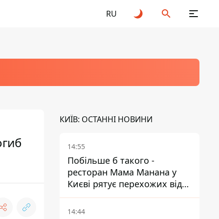
RU
КИЇВ: ОСТАННІ НОВИНИ
огиб
14:55
Побільше б такого -
ресторан Мама Манана у
Києві рятує перехожих від
спеки
14:44