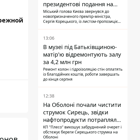
президентові подання на
звільнення володаря
Міський голова Києва звернувся до
новопризначеного прем'єр-міністра,
Троєщини Бахматова
режной
Сергія Корецького, із листом-пропозицією
щодо звільнення голови Деснянської РДА
Максима Бахматова
13:06
В музеї під Батьківщиною-
матір'ю відремонтують залу
за 4,2 млн грн
Ремонт колон і гідроізоляцію стін оплатять
із благодійних коштів, роботи завершать
до кінця серпня
12:38
На Оболоні почали чистити
струмок Сирець, звідки
нафтопродукти потрапляли
до озер
КП "Плесо" викошує забруднений очерет і
обстежує береги Сирецького струмка на
лонов
Оболоні