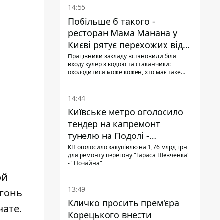
14:55
Побільше б такого -
ресторан Мама Манана у
Києві рятує перехожих від
спеки
Працівники закладу встановили біля
входу кулер з водою та стаканчики:
охолодитися може кожен, хто має таке
бажання
14:44
Київське метро оголосило
тендер на капремонт
тунелю на Подолі -
триватиме майже два роки
КП оголосило закупівлю на 1,76 млрд грн
для ремонту перегону "Тараса Шевченка"
- "Почайна"
ой
13:49
огонь
Кличко просить прем'єра
чате.
Корецького внести