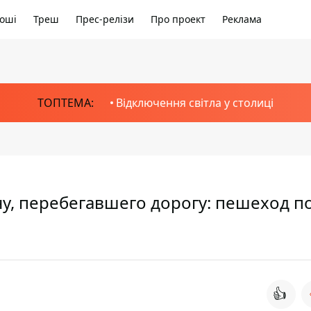
оші
Треш
Прес-релізи
Про проект
Реклама
ТОПТЕМА:
Відключення світла у столиці
у, перебегавшего дорогу: пешеход п
👍