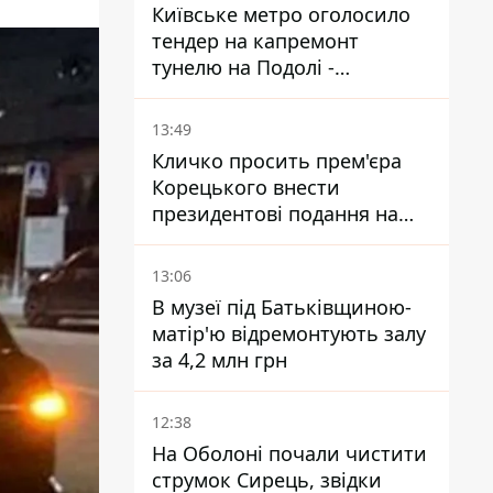
Київське метро оголосило
тендер на капремонт
тунелю на Подолі -
триватиме майже два роки
13:49
Кличко просить прем'єра
Корецького внести
президентові подання на
звільнення володаря
Троєщини Бахматова
13:06
В музеї під Батьківщиною-
матір'ю відремонтують залу
за 4,2 млн грн
12:38
На Оболоні почали чистити
струмок Сирець, звідки