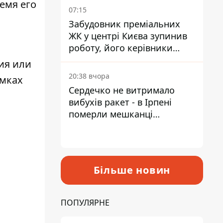
емя его
07:15
Забудовник преміальних
ЖК у центрі Києва зупинив
роботу, його керівники
втекли з України - Bihus.info
ия или
20:38 вчора
амках
Сердечко не витримало
вибухів ракет - в Ірпені
померли мешканці
притулку для собак з
інвалідністю
Більше новин
ПОПУЛЯРНЕ