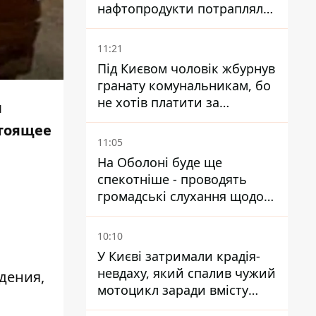
нафтопродукти потрапляли
до озер
11:21
Під Києвом чоловік жбурнув
гранату комунальникам, бо
не хотів платити за
м
квитанціями
стоящее
11:05
На Оболоні буде ще
спекотніше - проводять
громадські слухання щодо
храму УГКЦ на Північній
10:10
У Києві затримали крадія-
невдаху, який спалив чужий
дения,
мотоцикл заради вмісту
багажника