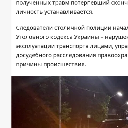
полученных травм потерпевший сконча
личность устанавливается.
Следователи столичной полиции начали
Уголовного кодекса Украины – наруше
эксплуатации транспорта лицами, уп
досудебного расследования правоохра
причины происшествия.