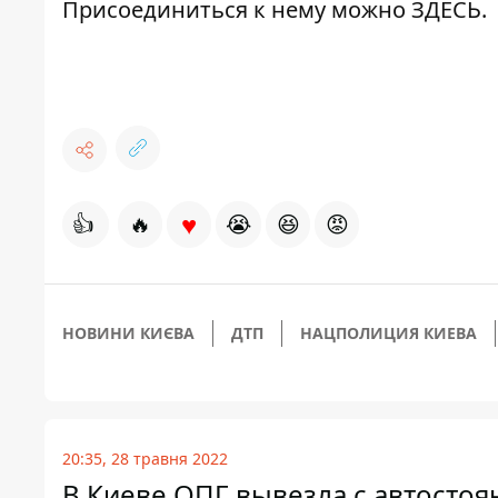
Присоединиться к нему можно
ЗДЕСЬ
.
♥
👍
🔥
😭
😆
😡
НОВИНИ КИЄВА
ДТП
НАЦПОЛИЦИЯ КИЕВА
20:35, 28 травня 2022
В Киеве ОПГ вывезла с автосто