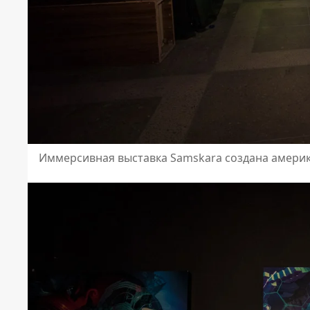
Иммерсивная выставка Samskara создана амер