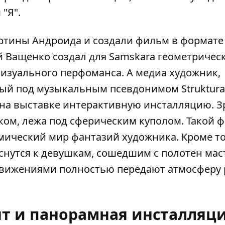
"Я".
ртины Андроида и создали фильм в формате
й Ващенко создал для Samskara геометрическ
визуального перфоманса. А медиа художник,
й под музыкальным псевдонимом Strukturat
л на выставке интерактивную инсталляцию. 
ком, лежа под сферическим куполом. Такой 
мический мир фантазий художника. Кроме то
снутся к девушкам, сошедшим с полотен мас
движениями полностью передают атмосферу 
т и панорамная инсталляц