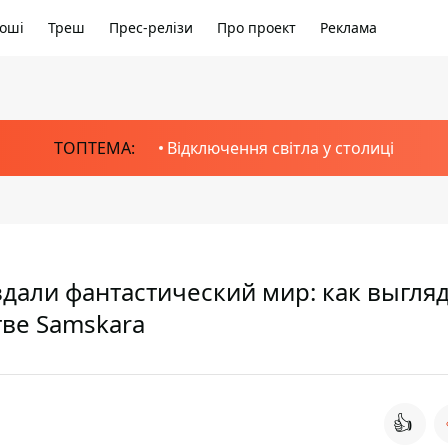
оші
Треш
Прес-релізи
Про проект
Реклама
ТОПТЕМА:
Відключення світла у столиці
здали фантастический мир: как выгляд
тве Samskara
👍