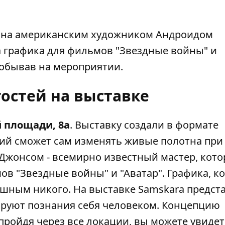
ана американским художником Андроидом
а графика для фильмов "Звездные войны" и
побывав на мероприятии.
гостей на выставке
 площади, 8а
. Выставку создали в формате
ий сможет сам изменять живые полотна при
Джонсом - всемирно известный мастер, кот
в "Звездные войны" и "Аватар". Графика, к
душным никого. На выставке Samskara предс
ируют познания себя человеком. Концепцию
 пройдя через все локации, вы можете увиде