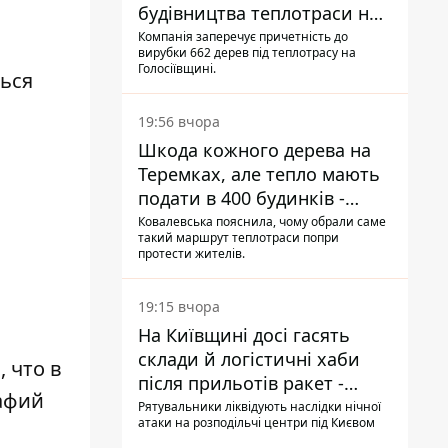
будівництва теплотраси на
Теремках
Компанія заперечує причетність до
вирубки 662 дерев під теплотрасу на
Голосіївщині.
ться
19:56 вчора
Шкода кожного дерева на
Теремках, але тепло мають
подати в 400 будинків -
депутатка Київради
Ковалевська пояснила, чому обрали саме
такий маршрут теплотраси попри
протести жителів.
19:15 вчора
На Київщині досі гасять
склади й логістичні хаби
 что в
після прильотів ракет -
афий
ДСНС
Рятувальники ліквідують наслідки нічної
атаки на розподільчі центри під Києвом