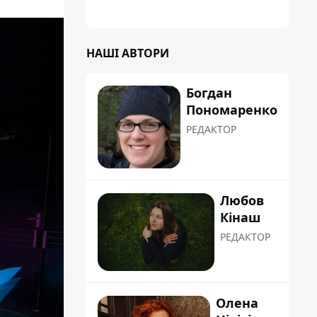
НАШІ АВТОРИ
Богдан
Пономаренко
РЕДАКТОР
Любов
Кінаш
РЕДАКТОР
Олена