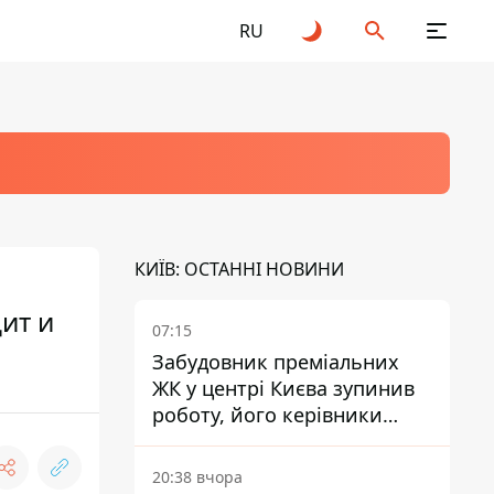
RU
КИЇВ: ОСТАННІ НОВИНИ
ит и
07:15
Забудовник преміальних
ЖК у центрі Києва зупинив
роботу, його керівники
втекли з України - Bihus.info
20:38 вчора