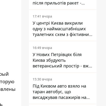
після прильотів ракет -
ДСНС
17:41 вчора
У центрі Києва викрили
одну з наймасштабніших
туалетних схем з фіктивним
будинком
16:49 вчора
У Нових Петрівцях біля
Києва збудують
ветеранський простір - вже
знайшли проєктанта
орый
15:30 вчора
оторую
Під Києвом авто взяло на
тавлены
таран автобус, що
висаджував пасажирів на
зупинці - пасажирка в
ть