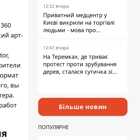
лікарні
12:52 вчора
Приватний медцентр у
Києві викрили на торгівлі
 360
людьми - мова про
ий арт-
сурогатне материнство
12:47 вчора
or,
На Теремках, де триває
протест проти зрубування
Зрители
дерев, сталася сутичка зі
формат
спецназом поліції
го, вы
тера.
работ
Більше новин
ПОПУЛЯРНЕ
ия