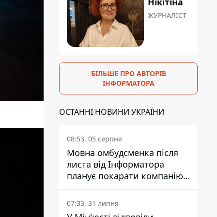
Нікітіна
ЖУРНАЛІСТ
БІЛЬШЕ ПРО АВТОРІВ
ІНФОРМАТОРА
ОСТАННІ НОВИНИ УКРАЇНИ
08:53, 05 серпня
Мовна омбудсменка після
листа від Інформатора
планує покарати компанію-
підрядника ПриватБанку
07:33, 31 липня