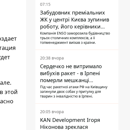
07:15
Забудовник преміальних
ЖК у центрі Києва зупинив
роботу, його керівники
втекли з України - Bihus.info
Компанія ENSO заморозила будівництво
оздает
трьох столичних комплексів, а її
топменеджмент виїхав з країни.
нтация
удет
20:38 вчора
Сердечко не витримало
вибухів ракет - в Ірпені
померли мешканці
але.
притулку для собак з
Під час ракетної атаки РФ на Київщину
в этой
загинули двоє собак у притулку для
інвалідністю
тварин з інвалідністю в Ірпені.
расно
20:05 вчора
KAN Development Ігоря
Ніконова зреклася