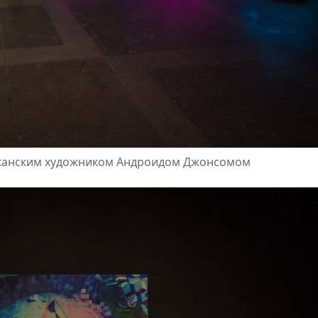
иканским художником Андроидом Джонсомом