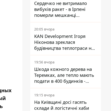
Сердечко не витримало
вибухів ракет - в Ірпені
померли мешканці
притулку для собак з
інвалідністю
20:05 вчора
KAN Development Ігоря
Ніконова зреклася
будівництва теплотраси на
Теремках
19:56 вчора
Шкода кожного дерева на
Теремках, але тепло мають
подати в 400 будинків -
депутатка Київради
здных
19:15 вчора
ый
На Київщині досі гасять
ь
склади й логістичні хаби