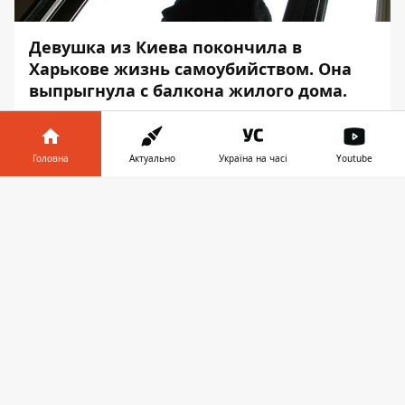
Девушка из Киева покончила в
Харькове жизнь самоубийством. Она
выпрыгнула с балкона жилого дома.
Произошло это в Харькове на переулке
Искринском. В полицию информация о
Головна
Актуально
Україна на часі
Youtube
происшествии поступила от бригады
скорой помощи. Девушка выпрыгнула с
Інформатор у
Завантажити
балкона 15 этажа. Об этом
Информатор
телефоні
👉
сообщает, ссылаясь на пресс-службу
Нацполиции Харьковской области.
Полицейские установили личность
погибшей. Ею оказалась 17-летняя
жительница Киева. Девушка училась в
харьковском техникуме. В настоящее
время устанавливаются
обстоятельства,
которые побудили молодую девушку на