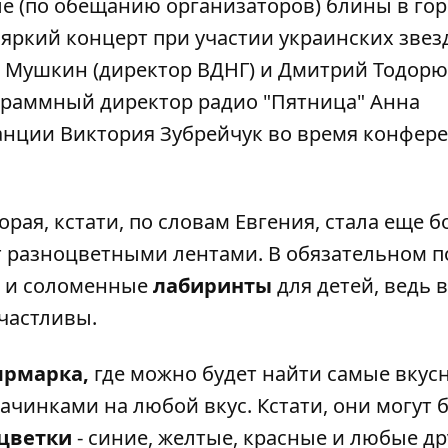
е (по обещанию организаторов) блины в гор
яркий концерт при участии украинских звез
 Мушкин (директор ВДНГ) и Дмитрий Тодорю
рограммный директор радио "Пятница" Анна
анции Виктория Зубрейчук во время конфер
рая, кстати, по словам Евгения, стала еще 
т разноцветными лентами. В обязательном п
и соломенные
лабиринты
для детей, ведь 
частливы.
ярмарка,
где можно будет найти самые вкус
чинками на любой вкус. Кстати, они могут 
цветки
- синие, желтые, красные и любые др