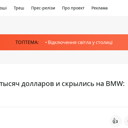
оші
Треш
Прес-релізи
Про проект
Реклама
ТОПТЕМА:
Відключення світла у столиці
0 тысяч долларов и скрылись на BMW:
👍