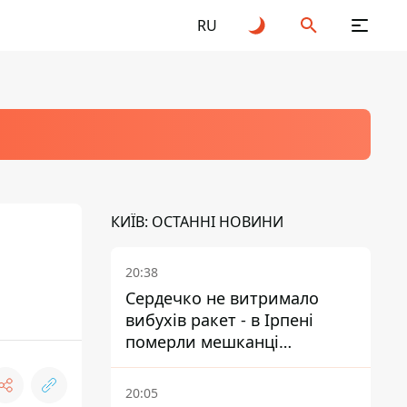
RU
КИЇВ: ОСТАННІ НОВИНИ
20:38
Сердечко не витримало
вибухів ракет - в Ірпені
померли мешканці
притулку для собак з
інвалідністю
20:05