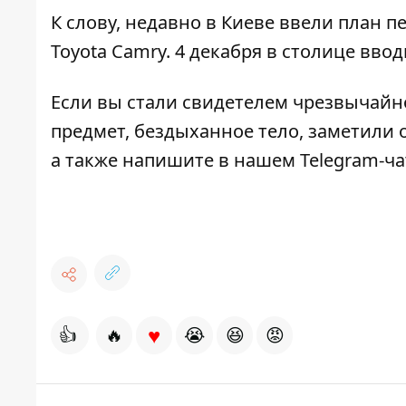
К слову, недавно
в Киеве ввели план п
Toyota Сamry.
4 декабря в столице вво
Если вы стали свидетелем чрезвычайн
предмет, бездыханное тело, заметили о
а также напишите в нашем Telegram-ч
♥
👍
🔥
😭
😆
😡