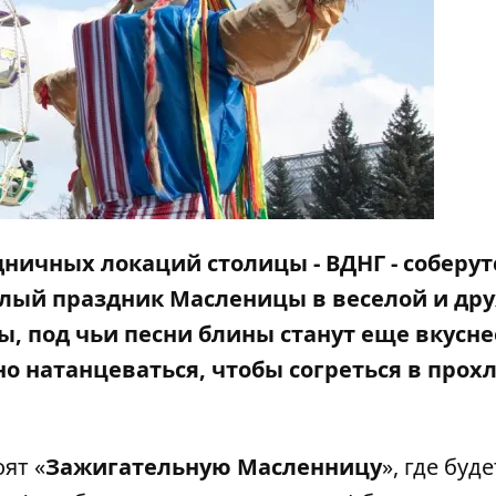
дничных локаций столицы - ВДНГ - соберут
тлый праздник Масленицы в веселой и др
, под чьи песни блины станут еще вкуснее
но натанцеваться, чтобы согреться в прох
ят «
Зажигательную Масленницу
», где буде