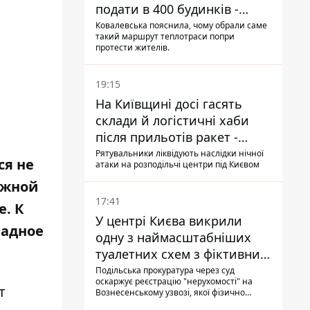
подати в 400 будинків -
депутатка Київради
Ковалевська пояснила, чому обрали саме
такий маршрут теплотраси попри
протести жителів.
19:15
На Київщині досі гасять
склади й логістичні хаби
після прильотів ракет -
ДСНС
Рятувальники ліквідують наслідки нічної
ся не
атаки на розподільчі центри під Києвом
ужной
17:41
. К
У центрі Києва викрили
ладное
одну з наймасштабніших
туалетних схем з фіктивним
будинком
Подільська прокуратура через суд
оскаржує реєстрацію "нерухомості" на
т
Вознесенському узвозі, якої фізично
ніколи не існувало: під неї, ймовірно,