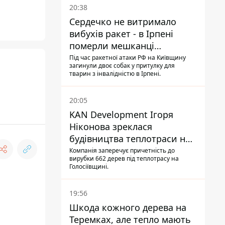
20:38
Сердечко не витримало
вибухів ракет - в Ірпені
померли мешканці
притулку для собак з
Під час ракетної атаки РФ на Київщину
загинули двоє собак у притулку для
інвалідністю
тварин з інвалідністю в Ірпені.
20:05
KAN Development Ігоря
Ніконова зреклася
будівництва теплотраси на
Теремках
Компанія заперечує причетність до
вирубки 662 дерев під теплотрасу на
Голосіївщині.
19:56
Шкода кожного дерева на
Теремках, але тепло мають