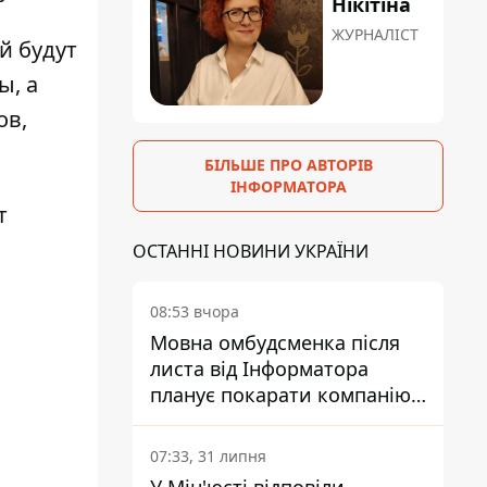
Нікітіна
ЖУРНАЛІСТ
й будут
ы, а
ов,
БІЛЬШЕ ПРО АВТОРІВ
ІНФОРМАТОРА
т
ОСТАННІ НОВИНИ УКРАЇНИ
08:53 вчора
Мовна омбудсменка після
листа від Інформатора
планує покарати компанію-
підрядника ПриватБанку
07:33, 31 липня