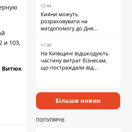
12:44
черную
Кияни можуть
розраховувати на
матдопомогу до Дня
ый
незалежності - кому її
 и 103,
дадуть
11:30
На Київщині відшкодують
частину витрат бізнесам,
що постраждали від
 Витюк
прильотів ракет
Більше новин
ПОПУЛЯРНЕ