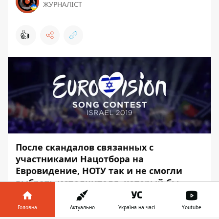
ЖУРНАЛІСТ
👍
После скандалов связанных с
участниками Нацотбора на
Евровидение, НОТУ так и не смогли
выбрать исполнителя, который бы
представил Украину на Евровидении в
Израиле. Победительница отбора
Головна
Актуально
Україна на часі
Youtube
MARUV не согласилась подписать