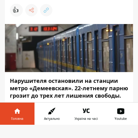
👍
Нарушителя остановили на станции
метро «Демеевская». 22-летнему парню
грозит до трех лет лишения свободы.
Полицейские определили, что
наркотические вещества пытался
Головна
Актуально
Україна на часі
Youtube
провезти в метро житель Кировоградской
области. Об этом
Информатор
сообщает
Інформатор у
Завантажити
со ссылкой на пресс-службу полиции