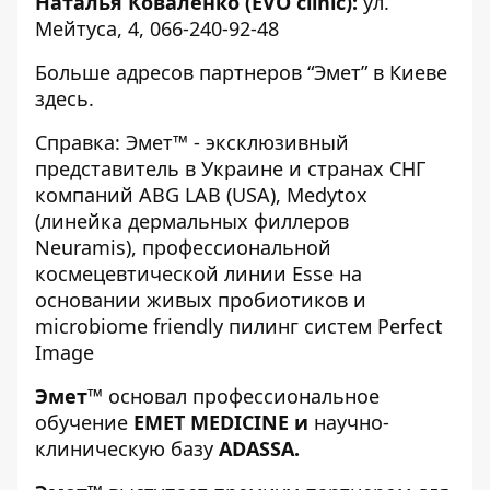
Наталья Коваленко (EVO clinic)
:
ул.
Мейтуса, 4, 066-240-92-48
Больше адресов партнеров “Эмет” в Киеве
здесь
.
Справка:
Эмет
™ - эксклюзивный
представитель в Украине и странах СНГ
компаний
ABG LAB
(USA),
Medytox
(линейка дермальных филлеров
Neuramis), профессиональной
космецевтической линии
Esse
на
основании живых пробиотиков и
microbiome friendly пилинг систем Perfect
Image
Эмет
™
основал
профессиональное
обучение
EMET MEDICINE
и
научно-
клиническую базу
ADASSA
.