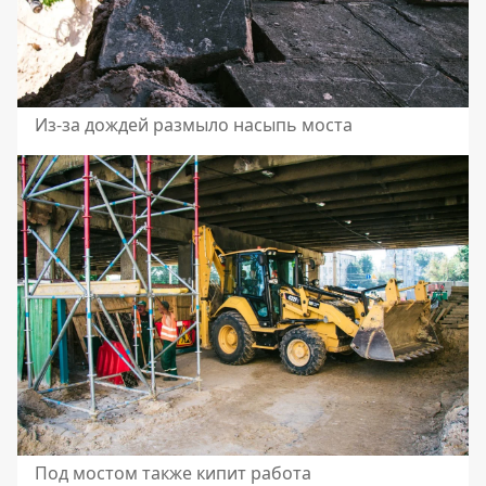
Из-за дождей размыло насыпь моста
Под мостом также кипит работа