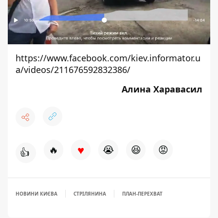
https://www.facebook.com/kiev.informator.u
a/videos/211676592832386/
Алина Харавасил
♥
🔥
😭
😆
😡
👍
НОВИНИ КИЄВА
СТРІЛЯНИНА
ПЛАН-ПЕРЕХВАТ