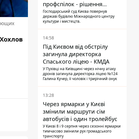
профспілок - рішення
Господарського суду
Господарський суд Києва повернув
державі будівлю Міжнародного центру
культури і мистецтв.
жающих
14:58
 Хохлов
Під Києвом від обстрілу
загинула директорка
Спаського ліцею - КМДА
У Пухівці на Київщині через нічну атаку
дронів загинула директорка ліцею №124
Галина Кучер, її чоловік і трирічний онук
13:28
Через ярмарки у Києві
змінили маршрути сім
автобусів і один тролейбус
У Києві 8 і 9 серпня через сезонні ярмарки
тимчасово змінили рух громадського
транспорту