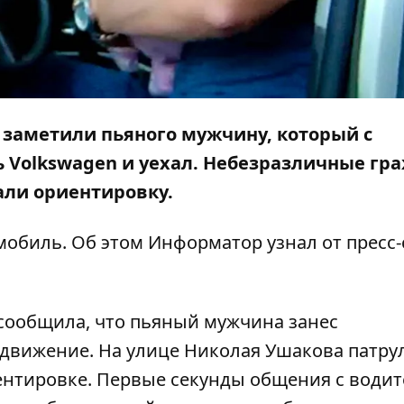
заметили пьяного мужчину, который с
ь Volkswagen и уехал. Небезразличные гр
али ориентировку.
мобиль. Об этом
Информатор
узнал от пресс
сообщила, что пьяный мужчина занес
 движение. На улице Николая Ушакова патр
ентировке. Первые секунды общения с води