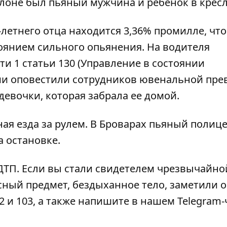
лоне был пьяный мужчина и ребенок в кресл
3-летнего отца находится 3,36% промилле, что
тоянием сильного опьянения. На водителя
ти 1 статьи 130 (Управление в состоянии
ии оповестили сотрудников ювенальной пре
евочки, которая забрала ее домой.
ная езда за рулем. В Броварах пьяный полиц
а остановке
.
 ДТП
. Если вы стали свидетелем чрезвычайно
сный предмет, бездыханное тело, заметили 
2 и 103, а также напишите в нашем Telegram-