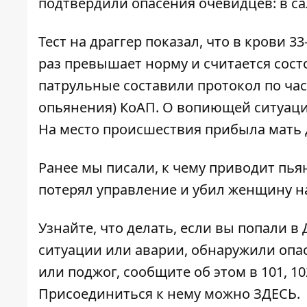
подтвердили опасения очевидцев: в са
Тест на драггер показал, что в крови 3
раз превышает норму и считается сос
патрульные составили протокол по час
опьянения) КоАП. О вопиющей ситуац
На место происшествия прибыла мать д
Ранее мы писали, к чему приводит пья
потерял управление и убил женщину н
Узнайте, что делать,
если вы попали в
ситуации или аварии, обнаружили опа
или поджог, сообщите об этом в 101, 10
Присоединиться к нему можно
ЗДЕСЬ
.