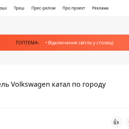
оші
Треш
Прес-релізи
Про проект
Реклама
ТОПТЕМА:
Відключення світла у столиці
ель Volkswagen катал по городу
👍