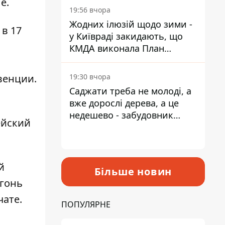
е.
19:56 вчора
Жодних ілюзій щодо зими -
 в 17
у Київраді закидають, що
КМДА виконала План
стійкості на 20%
19:30 вчора
венции.
Саджати треба не молоді, а
вже дорослі дерева, а це
недешево - забудовник
ейский
Ніконов
й
Більше новин
огонь
чате.
ПОПУЛЯРНЕ