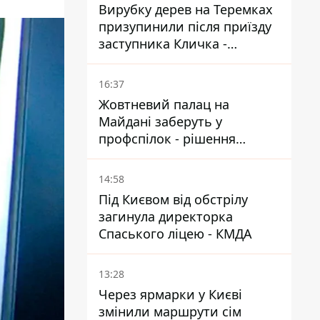
Вирубку дерев на Теремках
призупинили після приїзду
заступника Кличка -
почався діалог
16:37
Жовтневий палац на
Майдані заберуть у
профспілок - рішення
Господарського суду
14:58
Під Києвом від обстрілу
загинула директорка
Спаського ліцею - КМДА
13:28
Через ярмарки у Києві
змінили маршрути сім