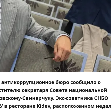
ое антикоррупционное бюро сообщило о
тителю секретаря Совета национальной
овскому-Свинарчуку. Экс-советника СНБО
 в ресторане Kidev
, расположенном недал