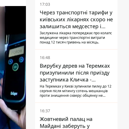
17:03
Через транспортні тарифи у
київських лікарнях скоро не
залишиться медсестер і
санітарок - професор
Заслужена лікарка попереджає про колапс
медицини через транспортні витрати
Голубовська
понад 12 тисяч гривень на місяць.
16:48
Вирубку дерев на Теремках
призупинили після приїзду
заступника Кличка -
почався діалог
На Теремках у Києві зупинили пилку до 12
серпня після мітингу сотень мешканців
проти знищення скверу: обіцянку не
поновлювати роботи дав особисто
заступник Кличка, Петро Пантелеєв, що
прибув налагодити комунікацію
16:37
Жовтневий палац на
Майдані заберуть у