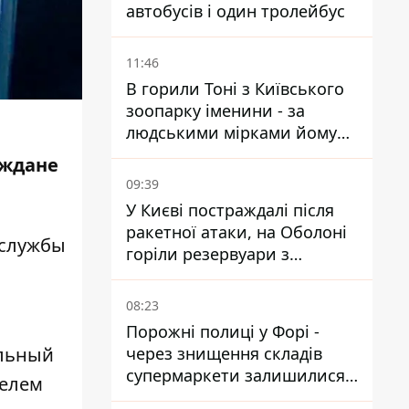
автобусів і один тролейбус
11:46
В горили Тоні з Київського
зоопарку іменини - за
людськими мірками йому
вже понад 90 років
аждане
09:39
У Києві постраждалі після
ракетної атаки, на Оболоні
-службы
горіли резервуари з
паливом
08:23
Порожні полиці у Форі -
через знищення складів
ульный
супермаркети залишилися
телем
без асортименту