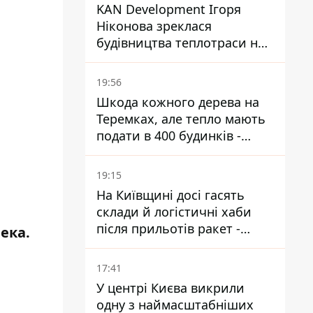
KAN Development Ігоря
Ніконова зреклася
будівництва теплотраси на
Теремках
19:56
Шкода кожного дерева на
Теремках, але тепло мають
подати в 400 будинків -
депутатка Київради
19:15
На Київщині досі гасять
склади й логістичні хаби
після прильотів ракет -
ека.
ДСНС
17:41
У центрі Києва викрили
одну з наймасштабніших