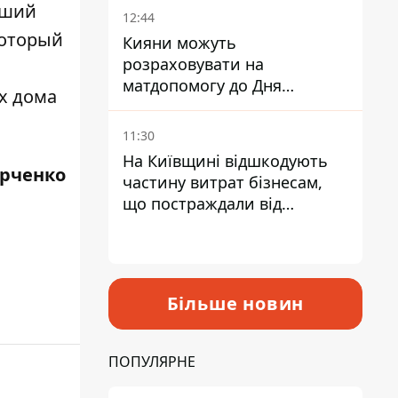
вший
12:44
который
Кияни можуть
розраховувати на
матдопомогу до Дня
х дома
незалежності - кому її
дадуть
11:30
На Київщині відшкодують
рченко
частину витрат бізнесам,
що постраждали від
прильотів ракет
Більше новин
ПОПУЛЯРНЕ