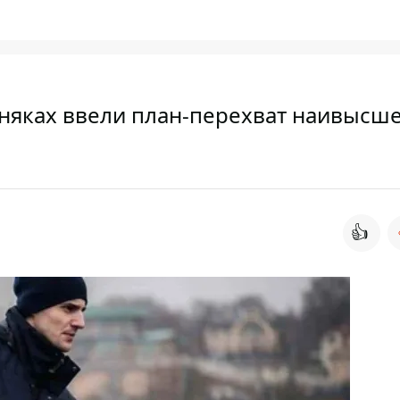
зняках ввели план-перехват наивысш
👍