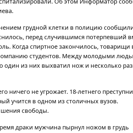
спитализировали. Об этом
Информатор
сооб
иева.
анением грудной клетки в полицию сообщил
нилось, перед случившимся потерпевший вм
голь. Когда спиртное закончилось, товарищ
и компанию студентов. Между молодыми люд
го один из них выхватил нож и несколько раз
о ничего не угрожает. 18-летнего преступн
рый учится в одном из столичных вузов.
ишения свободы.
время драки
мужчина пырнул ножом в грудь