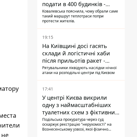
подати в 400 будинків -
депутатка Київради
Ковалевська пояснила, чому обрали саме
такий маршрут теплотраси попри
протести жителів.
19:15
На Київщині досі гасять
склади й логістичні хаби
після прильотів ракет -
ДСНС
Рятувальники ліквідують наслідки нічної
атаки на розподільчі центри під Києвом
атору
17:41
У центрі Києва викрили
одну з наймасштабніших
туалетних схем з фіктивним
места
будинком
Подільська прокуратура через суд
анители
оскаржує реєстрацію "нерухомості" на
Вознесенському узвозі, якої фізично
 не
ніколи не існувало: під неї, ймовірно,