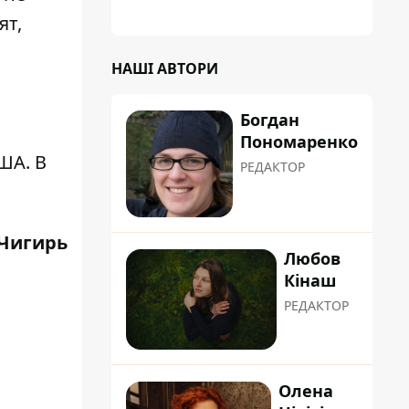
планували пізніше отримати "в
ят,
обслуговування" земельну ділянку
НАШІ АВТОРИ
Богдан
Пономаренко
ША. В
РЕДАКТОР
Чигирь
Любов
Кінаш
РЕДАКТОР
Олена