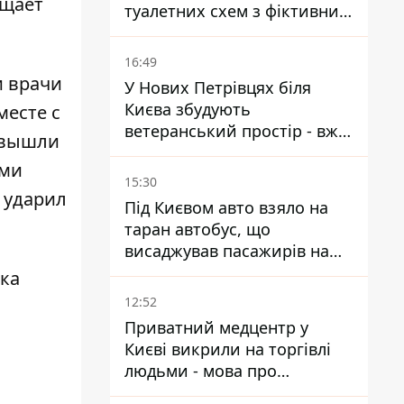
щает
туалетних схем з фіктивним
будинком
16:49
и врачи
У Нових Петрівцях біля
Києва збудують
есте с
ветеранський простір - вже
и вышли
знайшли проєктанта
ьми
15:30
 ударил
Під Києвом авто взяло на
таран автобус, що
висаджував пасажирів на
зупинці - пасажирка в
ика
лікарні
12:52
Приватний медцентр у
Києві викрили на торгівлі
людьми - мова про
сурогатне материнство