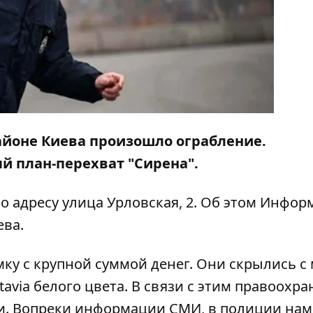
районе Киева произошло ограбление.
 план-перехват "Сирена".
о адресу улица Урловская, 2. Об этом
Информ
ева.
ку с крупной суммой денег. Они скрылись с 
avia белого цвета. В связи с этим правоохр
и. Вопреки информации СМИ, в полиции нам