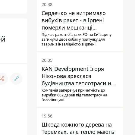
20:38
Сердечко не витримало
вибухів ракет - в Ірпені
померли мешканці
притулку для собак з
Під час ракетної атаки РФ на Київщину
ей
загинули двоє собак у притулку для
інвалідністю
тварин з інвалідністю в Ірпені.
20:05
KAN Development Ігоря
Ніконова зреклася
будівництва теплотраси на
Теремках
Компанія заперечує причетність до
вирубки 662 дерев під теплотрасу на
Голосіївщині.
19:56
Шкода кожного дерева на
Теремках, але тепло мають