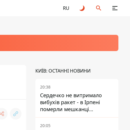
RU
КИЇВ: ОСТАННІ НОВИНИ
20:38
Сердечко не витримало
вибухів ракет - в Ірпені
померли мешканці
притулку для собак з
інвалідністю
20:05