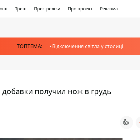
оші
Треш
Прес-релізи
Про проект
Реклама
ТОПТЕМА:
Відключення світла у столиці
 добавки получил нож в грудь
👍