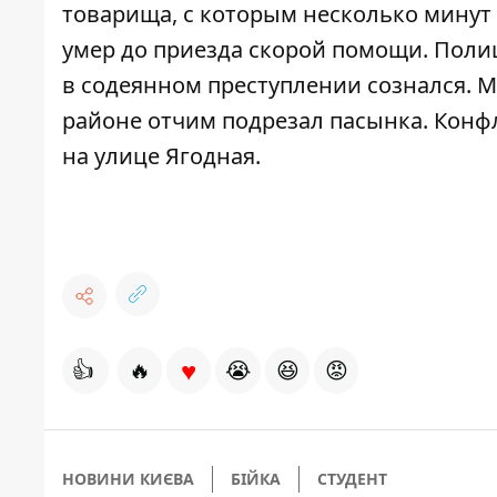
товарища
, с которым несколько минут
умер до приезда скорой помощи.
Полиц
в содеянном преступлении сознался. М
районе
отчим подрезал пасынка
. Конф
на улице Ягодная.
♥
👍
🔥
😭
😆
😡
НОВИНИ КИЄВА
БІЙКА
СТУДЕНТ