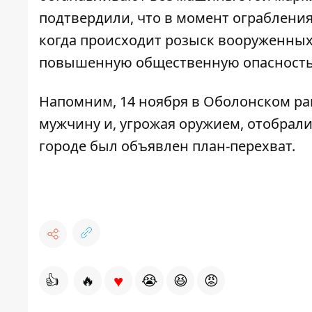
подтвердили, что в момент ограбления
когда происходит розыск вооруженных
повышенную общественную опасность
Напомним, 14 ноября в Оболонском ра
мужчину
и, угрожая оружием, отобрали
городе был объявлен план-перехват.
♥
👍
🔥
😭
😆
😡