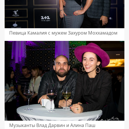
Певица Камалия с мужем Захуром Моххамадом
Музыканты Влад Дарвин и Алина Паш