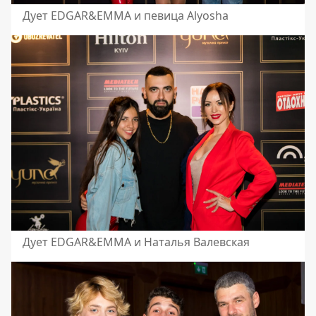
Дует EDGAR&EMMA и певица Alyosha
Дует EDGAR&EMMA и Наталья Валевская