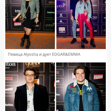
Певица Alyosha и дует EDGAR&EMMA