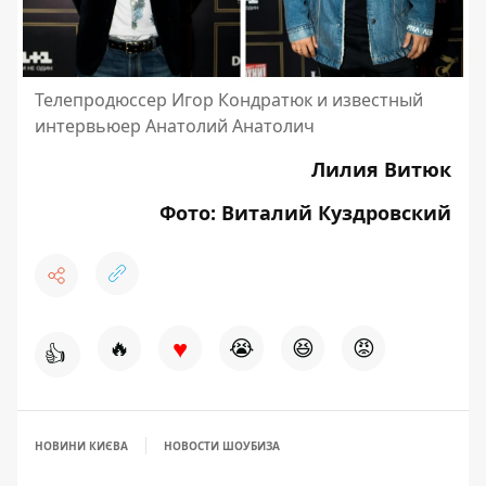
Телепродюссер Игор Кондратюк и известный
интервьюер Анатолий Анатолич
Лилия Витюк
Фото: Виталий Куздровский
♥
🔥
😭
😆
😡
👍
НОВИНИ КИЄВА
НОВОСТИ ШОУБИЗА