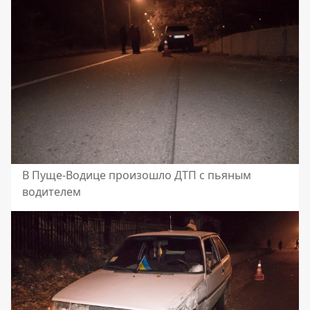
В Пуще-Водице произошло ДТП с пьяным
водителем