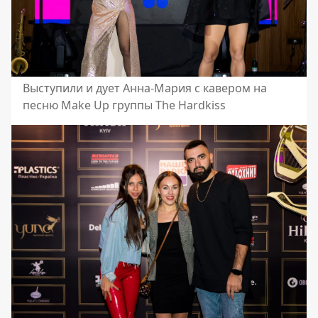
Выступили и дует Анна-Мария с кавером на
песню Make Up группы The Hardkiss