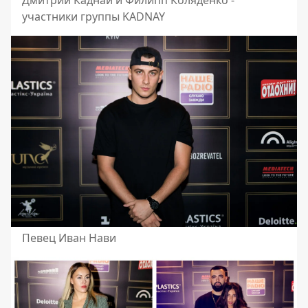
Дмитрий Каднай и Филипп Коляденко -
участники группы KADNAY
Певец Иван Нави