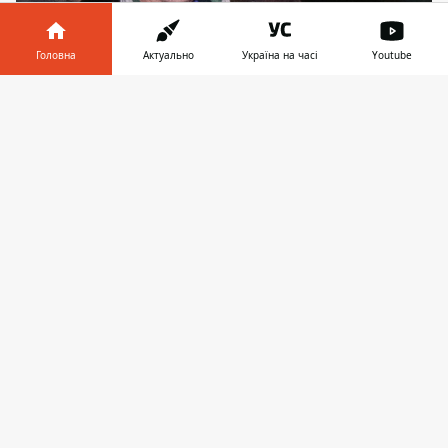
Головна
Актуально
Україна на часі
Youtube
Інформатор у
Завантажити
телефоні
👉
Пассажир "Таврии" сообщил патрульным, что
он находился за рулем в момент аварии