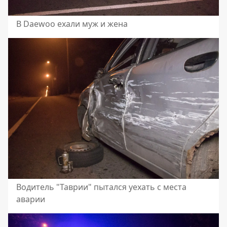
В Daewoo ехали муж и жена
Водитель "Таврии" пытался уехать с места
аварии