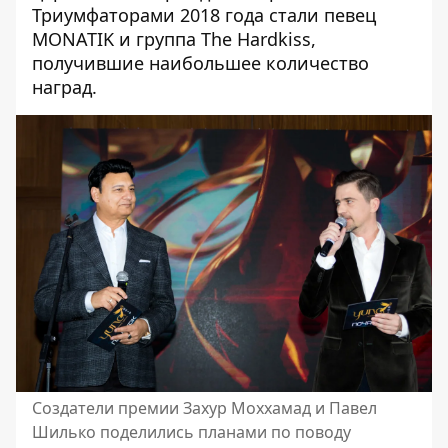
Триумфаторами 2018 года стали певец
MONATIK и группа The Hardkiss
,
получившие наибольшее количество
наград.
Создатели премии Захур Моххамад и Павел
Шилько поделились планами по поводу