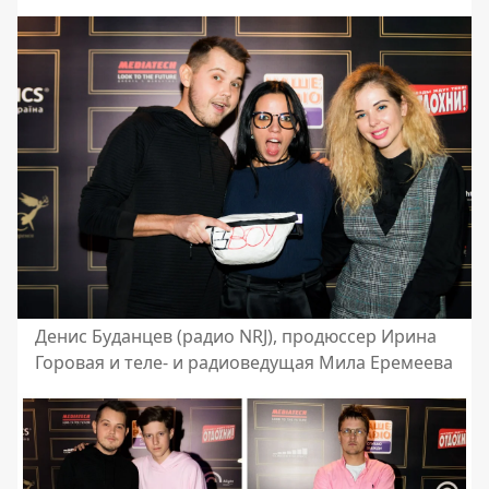
Денис Буданцев (радио NRJ), продюссер Ирина
Горовая и теле- и радиоведущая Мила Еремеева