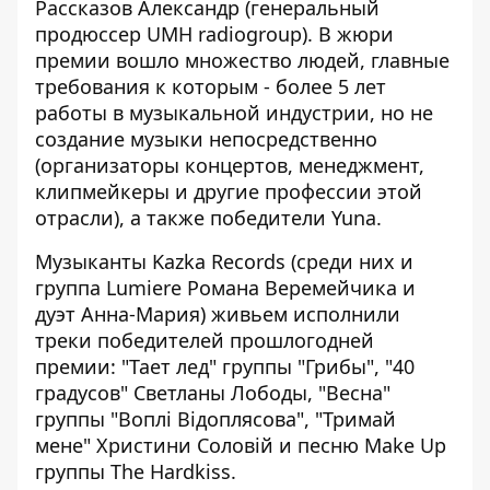
Рассказов Александр (генеральный
продюссер UMH radiogroup). В жюри
премии вошло множество людей, главные
требования к которым - более 5 лет
работы в музыкальной индустрии, но не
создание музыки непосредственно
(организаторы концертов, менеджмент,
клипмейкеры и другие профессии этой
отрасли), а также победители Yuna.
Музыканты Kazka Records (среди них и
группа Lumiere Романа Веремейчика и
дуэт Анна-Мария) живьем исполнили
треки победителей прошлогодней
премии: "Тает лед" группы "Грибы", "40
градусов" Светланы Лободы, "Весна"
группы "Воплі Відоплясова", "Тримай
мене" Христини Соловій и песню Make Up
группы The Hardkiss.