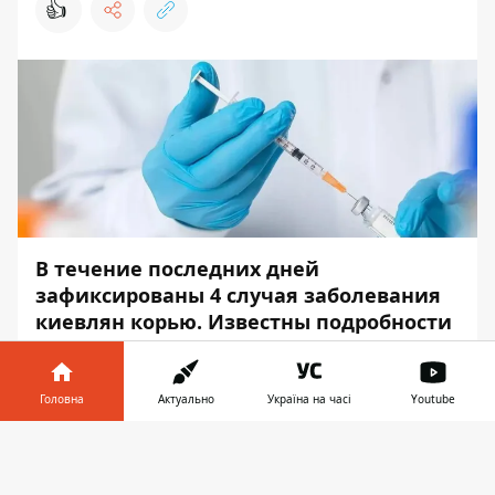
👍
В течение последних дней
зафиксированы 4 случая заболевания
киевлян корью. Известны подробности
последнего из них.
Последний случай зарегистрировали в
Головна
Актуально
Україна на часі
Youtube
среду, 15 ноября. Заболел ребенок, ученик
школы № 28 (Сырец, Подольский район).
Інформатор у
Завантажити
Об этом сообщает
Информатор
со
телефоні
👉