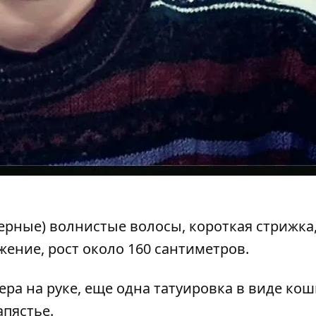
ерные) волнистые волосы, короткая стрижка
жение, рост около 160 сантиметров.
пера на руке, еще одна татуировка в виде кош
пястье.