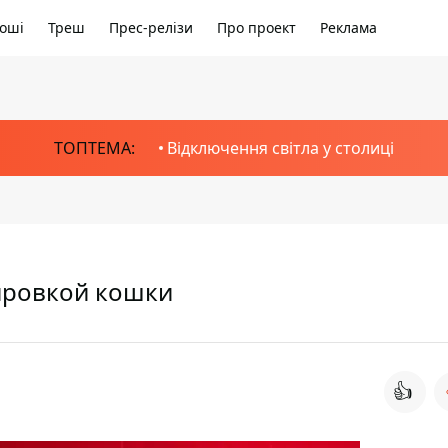
оші
Треш
Прес-релізи
Про проект
Реклама
ТОПТЕМА:
Відключення світла у столиці
уировкой кошки
👍