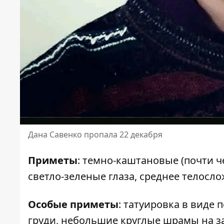
Дана Савенко пропала 22 декабря
Приметы
: темно-каштановые (почти ч
светло-зеленые глаза, среднее телосло
Особые приметы
: татуировка в виде 
груди, небольшие круглые шрамы на за