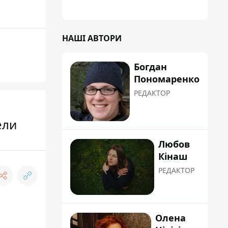
планували пізніше отримати "в
обслуговування" земельну ділянку
НАШІ АВТОРИ
Богдан
Пономаренко
РЕДАКТОР
ели
Любов
Кінаш
РЕДАКТОР
Олена