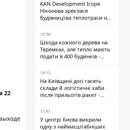
KAN Development Ігоря
Ніконова зреклася
будівництва теплотраси на
Теремках
19:56
Шкода кожного дерева на
Теремках, але тепло мають
подати в 400 будинків -
депутатка Київради
19:15
На Київщині досі гасять
склади й логістичні хаби
а 22
після прильотів ракет -
ДСНС
17:41
 выходе
У центрі Києва викрили
одну з наймасштабніших