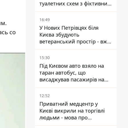
туалетних схем з фіктивним
будинком
16:49
им.
У Нових Петрівцях біля
ась со
Києва збудують
ветеранський простір - вже
знайшли проєктанта
15:30
Під Києвом авто взяло на
таран автобус, що
висаджував пасажирів на
зупинці - пасажирка в
лікарні
12:52
Приватний медцентр у
Києві викрили на торгівлі
людьми - мова про
сурогатне материнство