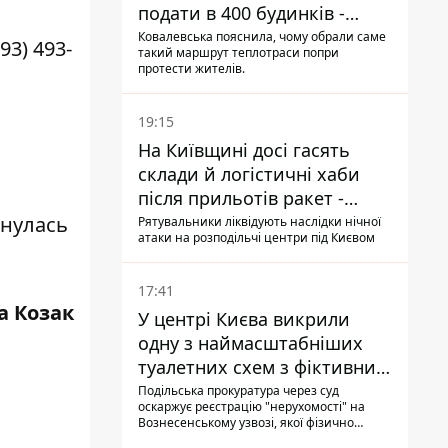
подати в 400 будинків -
депутатка Київради
Ковалевська пояснила, чому обрали саме
3) 493-
такий маршрут теплотраси попри
протести жителів.
19:15
На Київщині досі гасять
склади й логістичні хаби
після прильотів ракет -
ДСНС
рнулась
Рятувальники ліквідують наслідки нічної
атаки на розподільчі центри під Києвом
17:41
а Козак
У центрі Києва викрили
одну з наймасштабніших
туалетних схем з фіктивним
будинком
Подільська прокуратура через суд
оскаржує реєстрацію "нерухомості" на
Вознесенському узвозі, якої фізично
ніколи не існувало: під неї, ймовірно,