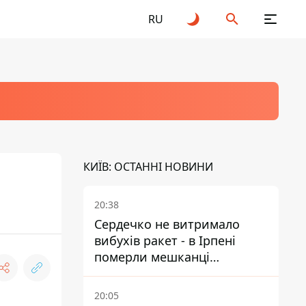
RU
КИЇВ: ОСТАННІ НОВИНИ
20:38
Сердечко не витримало
вибухів ракет - в Ірпені
померли мешканці
притулку для собак з
інвалідністю
20:05