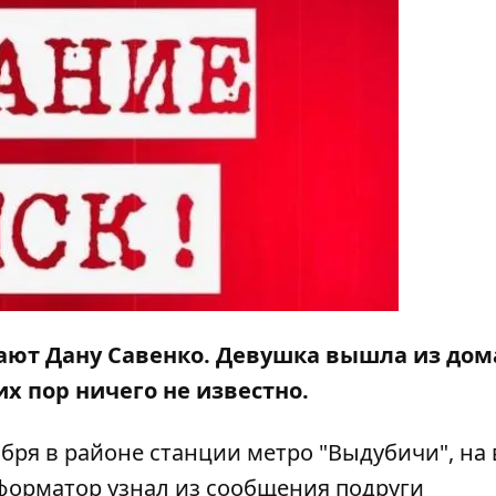
ют Дану Савенко. Девушка вышла из дом
х пор ничего не известно.
бря в районе станции метро "Выдубичи", на
форматор
узнал из сообщения подруги