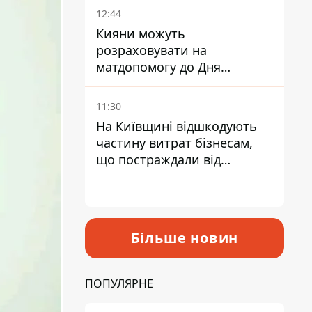
12:44
Кияни можуть
розраховувати на
матдопомогу до Дня
незалежності - кому її
дадуть
11:30
На Київщині відшкодують
частину витрат бізнесам,
що постраждали від
прильотів ракет
Більше новин
ПОПУЛЯРНЕ