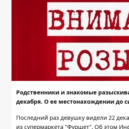
Родственники и знакомые разыскива
декабря. О ее местонахождении до си
Последний раз девушку видели 22 дека
из супермаркета "Фуршет". Об этом
Ин