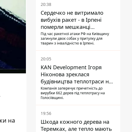
20:38
Сердечко не витримало
вибухів ракет - в Ірпені
померли мешканці
притулку для собак з
Під час ракетної атаки РФ на Київщину
загинули двоє собак у притулку для
інвалідністю
тварин з інвалідністю в Ірпені.
20:05
KAN Development Ігоря
Ніконова зреклася
будівництва теплотраси на
Теремках
Компанія заперечує причетність до
,
вирубки 662 дерев під теплотрасу на
Голосіївщині.
19:56
ки на
Шкода кожного дерева на
Теремках, але тепло мають