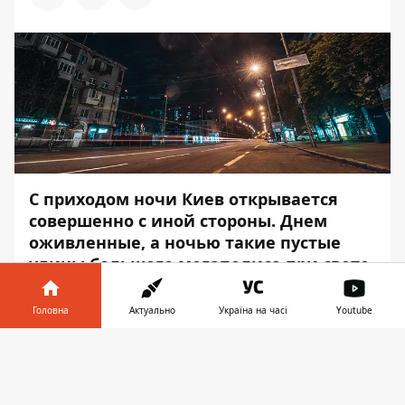
С приходом ночи Киев открывается
совершенно с иной стороны. Днем
оживленные, а ночью такие пустые
улицы большого мегаполиса при свете
фонарей начинают играть новыми
красками.
Головна
Актуально
Україна на часі
Youtube
Информатор
прогулялся по ночному Киеву
Інформатор у
Завантажити
и посмотрел, как выглядит после заката
телефоні
👉
солнца улица Митрополита Липковского.