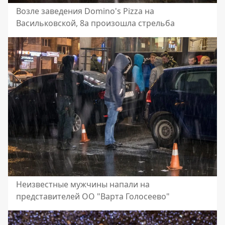
Возле заведения Domino's Pizza на
Васильковской, 8а произошла стрельба
Неизвестные мужчины напали на
представителей ОО "Варта Голосеево"