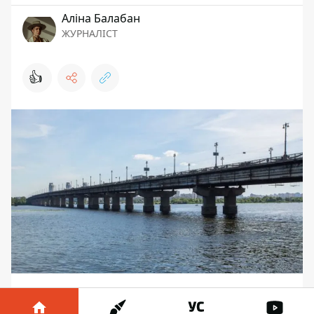
Аліна Балабан
ЖУРНАЛІСТ
👍
В Киеве с утра понедельника, 20 июня,
возобновили автомобильное