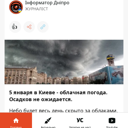
Інформатор Дніпро
ЖУРНАЛІСТ
👍
5 января в Киеве - облачная погода.
Осадков не ожидается.
Небо будет весь день скрыто за облаками.
Но дождя в это день по прогнозом
синоптиков не предвидится. Об
Головна
Актуально
Україна на часі
Youtube