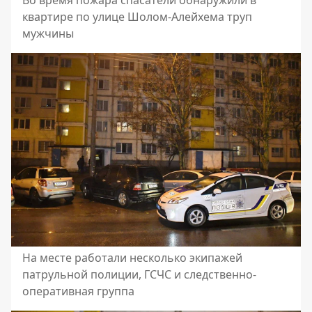
Во время пожара спасатели обнаружили в
квартире по улице Шолом-Алейхема труп
мужчины
На месте работали несколько экипажей
патрульной полиции, ГСЧС и следственно-
оперативная группа