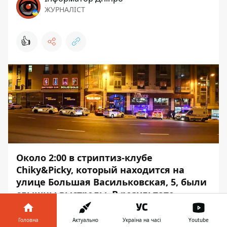
ЖУРНАЛІСТ
👍
Около 2:00 в стриптиз-клубе
Chiky&Picky, который находится на
улице Большая Васильковская, 5, были
слышны выстрелы. В результате
пострадали трое мужчин.
Головна
Актуально
Україна на часі
Youtube
На место инцидента выехали 7 экипажей