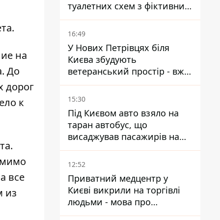
туалетних схем з фіктивним
будинком
та.
16:49
У Нових Петрівцях біля
ие на
Києва збудують
. До
ветеранський простір - вже
знайшли проєктанта
х дорог
15:30
ело к
Під Києвом авто взяло на
таран автобус, що
висаджував пасажирів на
та.
зупинці - пасажирка в
лікарні
омимо
12:52
а все
Приватний медцентр у
Києві викрили на торгівлі
м из
людьми - мова про
сурогатне материнство