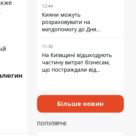
акже
12:44
ь
Кияни можуть
розраховувати на
матдопомогу до Дня
незалежності - кому її
дадуть
11:30
ый
На Київщині відшкодують
частину витрат бізнесам,
що постраждали від
алюгин
прильотів ракет
Більше новин
ПОПУЛЯРНЕ