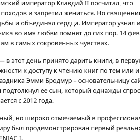
имский император Клавдий II посчитал, что
походов и запретил жениться. Но священни
дьбы и объединял сердца. Император узнал и
ика во имя любви помнят до сих пор. 14 фе
ам в самых сокровенных чувствах.
— в этот день принято дарить книги, в перв
ожности к доступу к чтению книг по тем или 
аздника Эмми Бродмур – основательницу са
ня подтолкнул ее сын, который однажды спрос
ется с 2012 года.
ый, но широко отмечаемый в профессиона
 миру был продемонстрирован первый реальн
NIAC I.