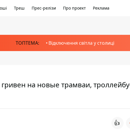
оші
Треш
Прес-релізи
Про проект
Реклама
ТОПТЕМА:
Відключення світла у столиці
 гривен на новые трамваи, троллейбу
👍