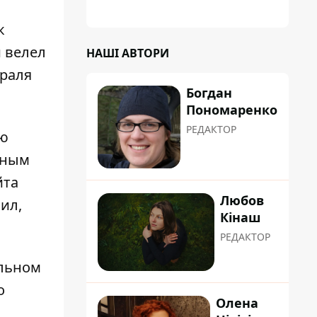
планували пізніше отримати "в
обслуговування" земельну ділянку
к
 велел
НАШІ АВТОРИ
враля
Богдан
Пономаренко
РЕДАКТОР
ую
иным
йта
Любов
ил,
Кінаш
РЕДАКТОР
льном
о
Олена