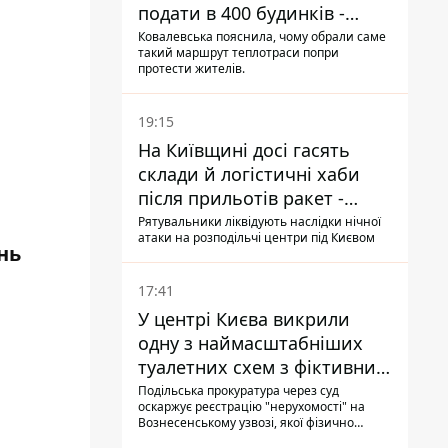
подати в 400 будинків -
депутатка Київради
Ковалевська пояснила, чому обрали саме
такий маршрут теплотраси попри
протести жителів.
19:15
На Київщині досі гасять
склади й логістичні хаби
після прильотів ракет -
ДСНС
Рятувальники ліквідують наслідки нічної
атаки на розподільчі центри під Києвом
нь
17:41
У центрі Києва викрили
одну з наймасштабніших
туалетних схем з фіктивним
будинком
Подільська прокуратура через суд
оскаржує реєстрацію "нерухомості" на
Вознесенському узвозі, якої фізично
ніколи не існувало: під неї, ймовірно,