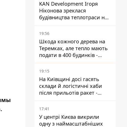
KAN Development Ігоря
Ніконова зреклася
будівництва теплотраси на
Теремках
19:56
Шкода кожного дерева на
Теремках, але тепло мають
подати в 400 будинків -
депутатка Київради
19:15
На Київщині досі гасять
склади й логістичні хаби
після прильотів ракет -
аммы
ДСНС
.
17:41
У центрі Києва викрили
одну з наймасштабніших