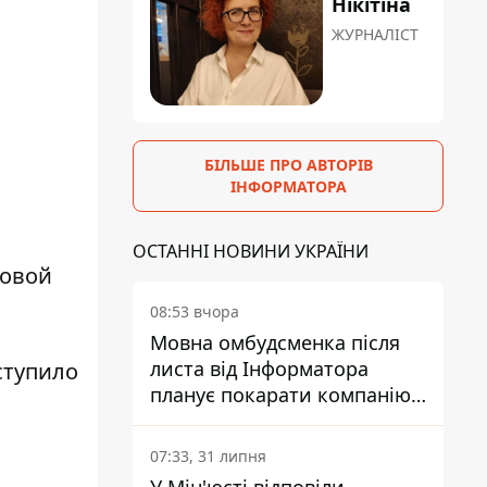
Нікітіна
ЖУРНАЛІСТ
БІЛЬШЕ ПРО АВТОРІВ
I
ІНФОРМАТОРА
ОСТАННІ НОВИНИ УКРАЇНИ
товой
08:53 вчора
Мовна омбудсменка після
листа від Інформатора
ступило
планує покарати компанію-
підрядника ПриватБанку
07:33, 31 липня