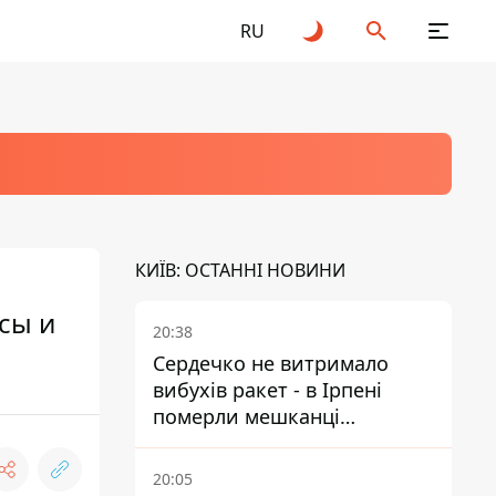
RU
КИЇВ: ОСТАННІ НОВИНИ
сы и
20:38
Сердечко не витримало
вибухів ракет - в Ірпені
померли мешканці
притулку для собак з
інвалідністю
20:05