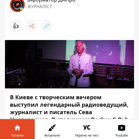
ЖУРНАЛІСТ
👍
В Киеве с творческим вечером
выступил легендарный радиоведущий,
журналист и писатель Сева
Новгородцев. В столичном Docker-G Pub
он поделился курьезными и
смешными историями, которые
Головна
Актуально
Україна на часі
Youtube