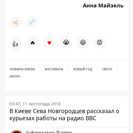
Анна
Майзель
♥
🔥
😭
😆
😡
👍
НОВИНИ КИЄВА
ФЕСТИВАЛЬ
НОВЫЙ ГОД
СВЯТО
АНОНС
03:47, 11 листопада 2018
В Киеве Сева Новгородцев рассказал о
курьезах работы на радио BBC
Інформатор Дніпро