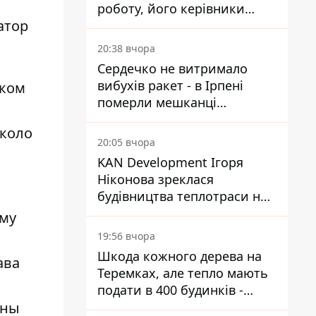
роботу, його керівники
атор
втекли з України - Bihus.info
20:38 вчора
Сердечко не витримало
вибухів ракет - в Ірпені
иком
померли мешканці
притулку для собак з
около
інвалідністю
20:05 вчора
KAN Development Ігоря
Ніконова зреклася
будівництва теплотраси на
Теремках
мму
19:56 вчора
Шкода кожного дерева на
ава
Теремках, але тепло мають
подати в 400 будинків -
аны
депутатка Київради