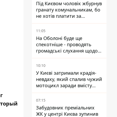
Під Києвом чоловік жбурнув
гранату комунальникам, бо
не хотів платити за
квитанціями
11:05
На Оболоні буде ще
спекотніше - проводять
громадські слухання щодо
храму УГКЦ на Північній
10:10
У Києві затримали крадія-
невдаху, який спалив чужий
мотоцикл заради вмісту
багажника
г
07:15
оторый
Забудовник преміальних
ЖК у центрі Києва зупинив