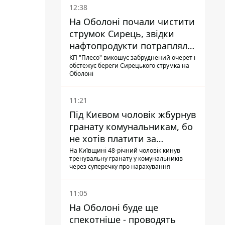
12:38
На Оболоні почали чистити
струмок Сирець, звідки
нафтопродукти потрапляли
до озер
КП "Плесо" викошує забруднений очерет і
обстежує береги Сирецького струмка на
Оболоні
11:21
Під Києвом чоловік жбурнув
гранату комунальникам, бо
не хотів платити за
квитанціями
На Київщині 48-річний чоловік кинув
тренувальну гранату у комунальників
через суперечку про нарахування
11:05
На Оболоні буде ще
спекотніше - проводять