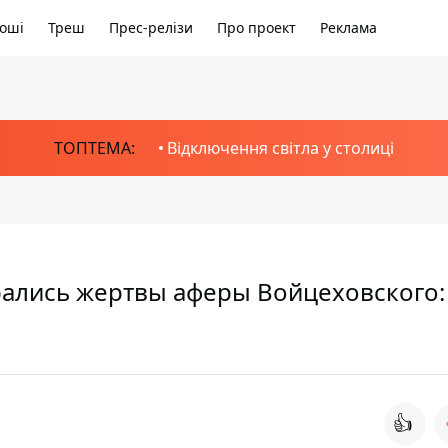
оші
Треш
Прес-релізи
Про проект
Реклама
ТОПТЕМА:
Відключення світла у столиці
рались жертвы аферы Войцеховского:
👍