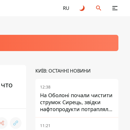
RU
КИЇВ: ОСТАННІ НОВИНИ
 что
12:38
На Оболоні почали чистити
струмок Сирець, звідки
нафтопродукти потрапляли
до озер
11:21