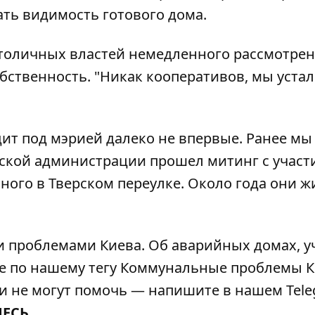
ать видимость готового дома.
столичных властей немедленного рассмотре
ственность. "Никак кооперативов, мы устал
ит под мэрией далеко не впервые. Ранее мы
одской администрации прошел
митинг с участ
ного в Тверском переулке. Около года они ж
 проблемами Киева. Об аварийных домах, у
е по нашему тегу
Коммунальные проблемы К
сти не могут помочь — напишите в нашем Tele
ДЕСЬ
.