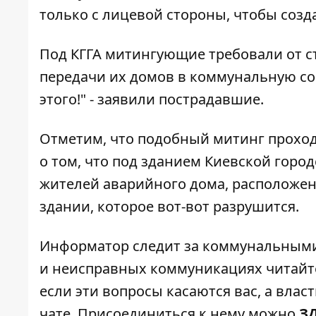
только с лицевой стороны, чтобы созд
Под КГГА митингующие требовали от 
передачи их домов в коммунальную соб
этого!" - заявили пострадавшие.
Отметим, что подобный митинг проход
о том, что под зданием Киевской гор
жителей аварийного дома
, расположен
здании, которое вот-вот разрушится.
Информатор следит за коммунальными
и неисправных коммуникациях читайт
если эти вопросы касаются вас, а вла
чате. Присоединиться к нему можно
З