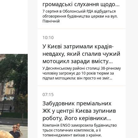
громадські слухання щодо
храму УГКЦ на Північній
7 серпня в Оболонській РДА відбудеться
обговорення будівництва церкви на вул.
Північній
10:10
У Києві затримали крадія-
невдаху, який спалив чужий
мотоцикл заради вмісту
багажника
У Деснянському районі столиці 38-річному
чоловіку загрожує до 10 років тюрми за
підпал мотоцикла: він просто не зміг
зламати замок, і підпалив транспорт зі
злості
07:15
Забудовник преміальних
ЖК у центрі Києва зупинив
роботу, його керівники
втекли з України - Bihus.info
Компанія ENSO заморозила будівництво
трьох столичних комплексів, а її
топменеджмент виїхав з країни.