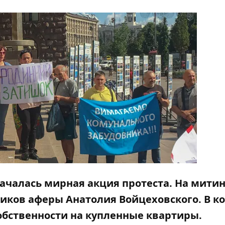
ачалась мирная акция протеста. На митин
иков аферы Анатолия Войцеховского. В к
собственности на купленные квартиры.