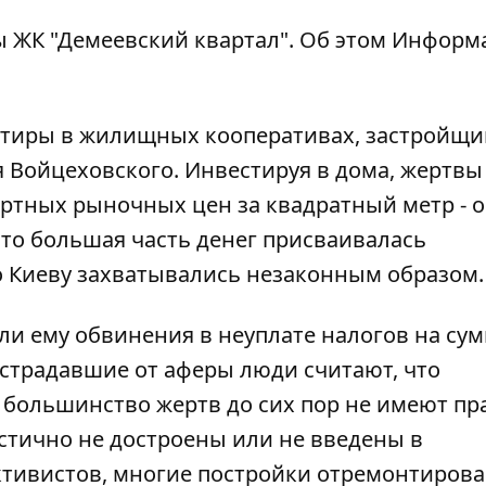
цы ЖК "Демеевский квартал". Об этом
Информ
артиры в жилищных кооперативах, застройщ
 Войцеховского. Инвестируя в дома, жертвы
артных рыночных цен за квадратный метр - 
что большая часть денег присваивалась
о Киеву захватывались незаконным образом.
ли ему обвинения в неуплате налогов на су
пострадавшие от аферы люди считают, что
большинство жертв до сих пор не имеют пр
астично не достроены или не введены в
активистов, многие постройки отремонтиров