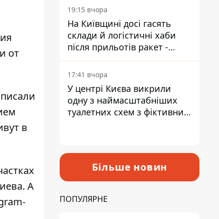
19:15 вчора
На Київщині досі гасять
склади й логістичні хаби
ния
після прильотів ракет -
и от
ДСНС
17:41 вчора
У центрі Києва викрили
 писали
одну з наймасштабніших
ием
туалетних схем з фіктивним
будинком
ивут в
Більше новин
частках
иева
. А
ПОПУЛЯРНЕ
gram-