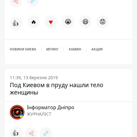
♥
🔥
😭
😆
😡
👍
НОВИНИ КИЄВА
МІТИНГ
КАБМІН
АКЦИЯ
11:39, 13 березня 2019
Под Киевом в пруду нашли тело
женщины
Інформатор Дніпро
ЖУРНАЛІСТ
👍