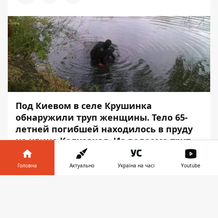
Под Киевом в селе Крушинка
обнаружили труп женщины. Тело 65-
летней погибшей находилось в пруду
на улице Колхозная. Из водоема труп
женщины извлекали спасатели.
Головна
Актуально
Україна на часі
Youtube
ЧП произошло во вторник 12 марта. Об
этом
Информатор
узнал из сообщения
Інформатор у
Завантажити
пресс-службы ГСЧС Киевской области.
телефоні
👉
Труп женщины обнаружили в пруду