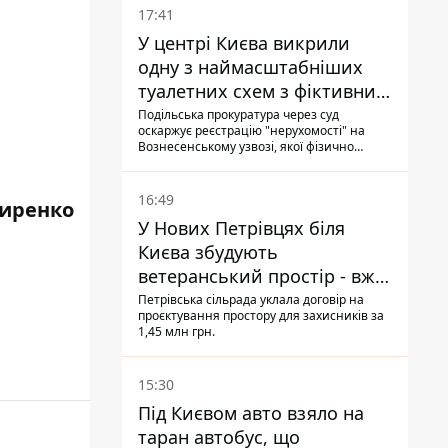
17:41
У центрі Києва викрили
одну з наймасштабніших
туалетних схем з фіктивним
будинком
Подільська прокуратура через суд
оскаржує реєстрацію "нерухомості" на
Вознесенському узвозі, якої фізично
ніколи не існувало: під неї, ймовірно,
планували пізніше отримати "в
обслуговування" земельну ділянку
16:49
Сиренко
У Нових Петрівцях біля
Києва збудують
ветеранський простір - вже
знайшли проєктанта
Петрівська сільрада уклала договір на
проєктування простору для захисників за
1,45 млн грн.
15:30
Під Києвом авто взяло на
таран автобус, що