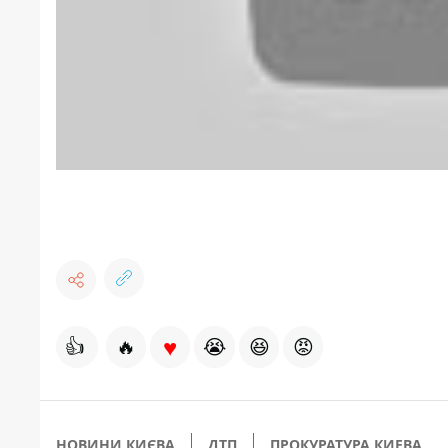
♥
👍
🔥
😭
😆
😡
НОВИНИ КИЄВА
ДТП
ПРОКУРАТУРА КИЕВА