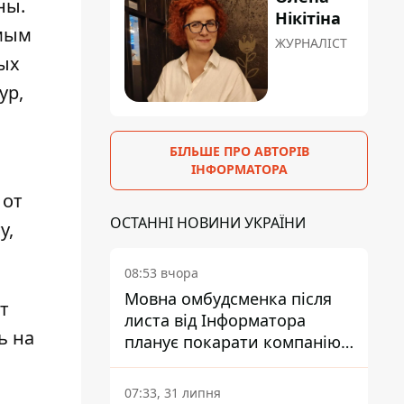
ны.
Нікітіна
амым
ЖУРНАЛІСТ
ых
ур,
БІЛЬШЕ ПРО АВТОРІВ
ІНФОРМАТОРА
 от
ОСТАННІ НОВИНИ УКРАЇНИ
у,
08:53 вчора
Мовна омбудсменка після
т
листа від Інформатора
ь на
планує покарати компанію-
підрядника ПриватБанку
07:33, 31 липня