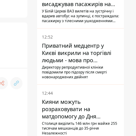
висаджував пасажирів на
зупинці - пасажирка в
У Білій Церкві ВАЗ вилетів на зустрічну і
вдарив автобус на зупинці, є постраждала:
лікарні
пасажирку з тілесними ушкодженнями
забрали на "швидкій" до лікарні
12:52
Приватний медцентр у
Києві викрили на торгівлі
людьми - мова про
сурогатне материнство
Директору репродуктивної клініки
повідомили про підозру після смерті
новонароджених двійнят
12:44
Кияни можуть
розраховувати на
матдопомогу до Дня
незалежності - кому її
Столиця виділить 146 млн грн майже 255
тисячам мешканців до 35-річчя
дадуть
Незалежності