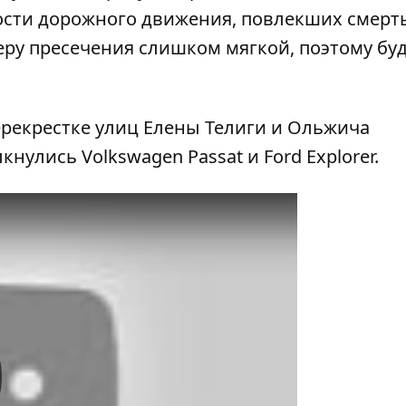
ости дорожного движения, повлекших смерт
еру пресечения слишком мягкой, поэтому бу
перекрестке улиц Елены Телиги и Ольжича
лкнулись Volkswagen Passat и Ford Explorer.
y