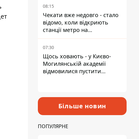
ь
08:15
Чекати вже недовго - стало
дет
відомо, коли відкриють
станції метро на
Виноградарі
07:30
Щось ховають - у Києво-
Могилянській академії
відмовилися пустити
комісію з охорони пам'яток
на територію
Більше новин
ПОПУЛЯРНЕ