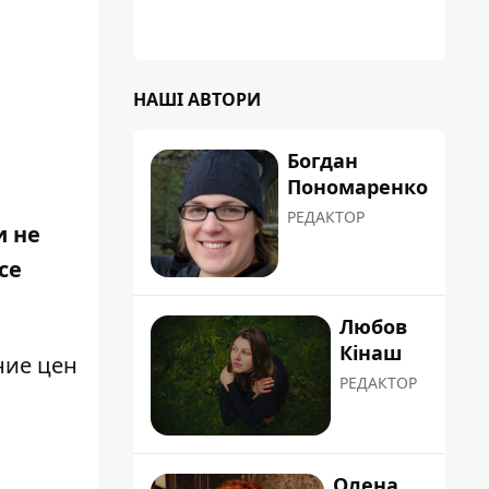
НАШІ АВТОРИ
Богдан
Пономаренко
РЕДАКТОР
и не
се
Любов
Кінаш
ние цен
РЕДАКТОР
Олена