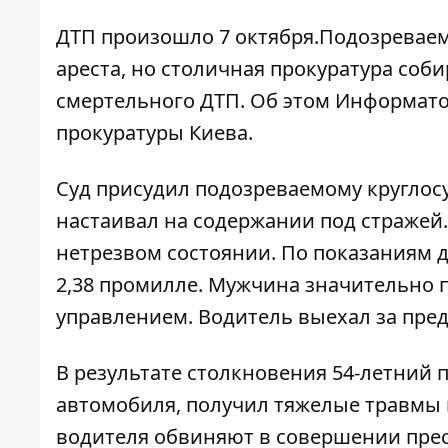
ДТП произошло 7 октября.
Подозреваем
ареста, но столичная прокуратура соб
смертельного ДТП. О
б этом
Информат
прокуратуры Киева.
Суд присудил подозреваемому круглос
настаивал на содержании под стражей
нетрезвом состоянии. По показаниям д
2,38 промилле. Мужчина значительно 
управлением. Водитель выехал за пред
В результате столкновения 54-летний
автомобиля, получил тяжелые травмы 
водителя обвиняют в совершении прест