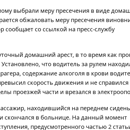
ому выбрали меру пресечения в виде дома
ирается обжаловать меру пресечения виновн
ор
сообщает со ссылкой на пресс-службу
уточный домашний арест, в то время как про
.
Установлено, что водитель за рулем находи
рагера, содержание алкоголя в крови водите
превысил скорость движения и не справился 
елы проезжей части и врезался в электрооп
 пассажир, находившийся на переднем сиден
и скончался в больнице.
На данный момент
упления, предусмотренного частью 2 статьи