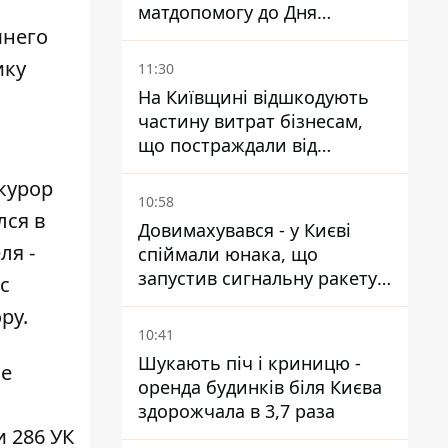
матдопомогу до Дня
шнего
незалежності - кому її
дадуть
ику
11:30
На Київщині відшкодують
частину витрат бізнесам,
що постраждали від
прильотів ракет
курор
10:58
лся в
Довимахувався - у Києві
ля -
спіймали юнака, що
запустив сигнальну ракету,
с
аби потішити дівчат
ору.
10:41
Шукають піч і криницю -
ье
оренда будинків біля Києва
здорожчала в 3,7 раза
 286 УК