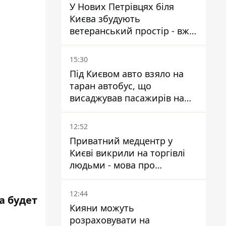
У Нових Петрівцях біля
Києва збудують
ветеранський простір - вже
знайшли проєктанта
15:30
Під Києвом авто взяло на
таран автобус, що
висаджував пасажирів на
зупинці - пасажирка в
лікарні
12:52
Приватний медцентр у
Києві викрили на торгівлі
людьми - мова про
сурогатне материнство
12:44
а будет
Кияни можуть
розраховувати на