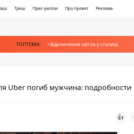
оші
Треш
Прес-релізи
Про проект
Реклама
ТОПТЕМА:
Відключення світла у столиці
ля Uber погиб мужчина: подробности
👍