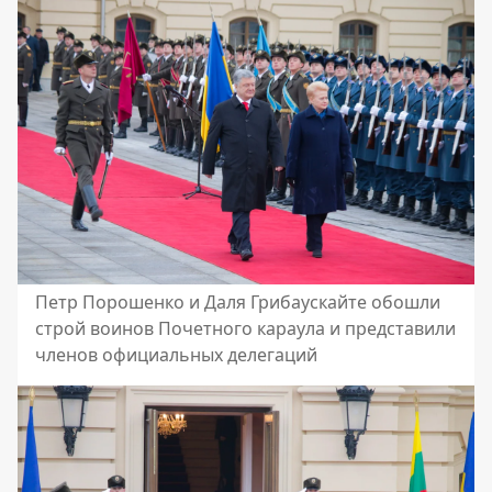
Петр Порошенко и Даля Грибаускайте обошли
строй воинов Почетного караула и представили
членов официальных делегаций