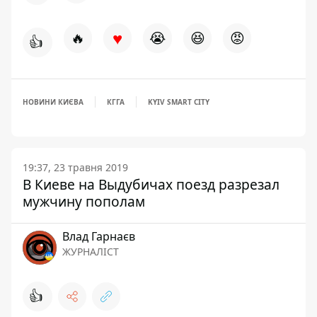
♥
🔥
😭
😆
😡
👍
НОВИНИ КИЄВА
КГГА
KYIV SMART CITY
19:37, 23 травня 2019
В Киеве на Выдубичах поезд разрезал
мужчину пополам
Влад Гарнаєв
ЖУРНАЛІСТ
👍