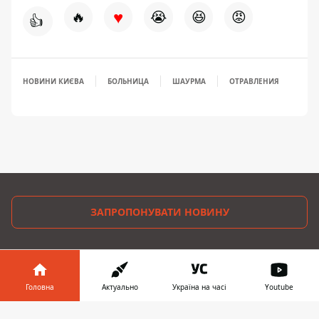
♥
🔥
😭
😆
😡
👍
НОВИНИ КИЄВА
БОЛЬНИЦА
ШАУРМА
ОТРАВЛЕНИЯ
ЗАПРОПОНУВАТИ НОВИНУ
Головна
Про проєкт
Головна
Актуально
Україна на часі
Youtube
Реклама
Інформатор у