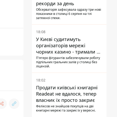
рекорди за день
Обсерваторія зафіксувала одразу три нові
показники в столиці 6 серпня на тлі
затяжної спеки.
18:08
У Києві судитимуть
організаторів мережі
чорних казино - тримали 39
закладів
П'ятеро фігурантів забезпечували роботу
підпільних гральних залів у столиці без
ліцензій.
18:02
Продати київські книгарні
Readeat не вдалося, тепер
власник їх просто закриє
Феліксов не знайшов покупців на дві
книгарні мережі та закриє їх у вересні.