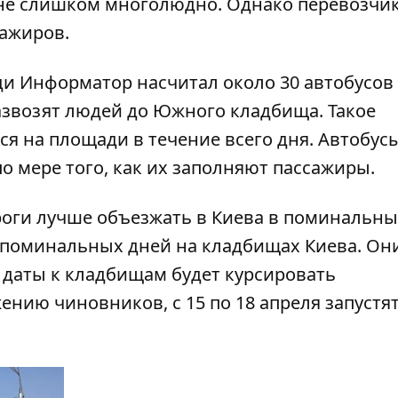
х не слишком многолюдно. Однако перевозчи
сажиров.
ади
Информатор
насчитал около 30 автобусов 
азвозят людей до Южного кладбища. Такое
ся на площади в течение всего дня. Автобус
о мере того, как их заполняют пассажиры.
роги лучше объезжать в Киева в поминальны
 поминальных дней на кладбищах Киева
. Он
и даты
к кладбищам будет курсировать
жению чиновников, с 15 по 18 апреля запустя