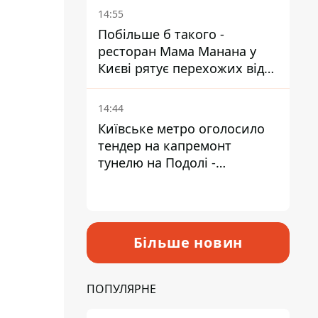
Пантелеєв
14:55
Побільше б такого -
ресторан Мама Манана у
Києві рятує перехожих від
спеки
14:44
Київське метро оголосило
тендер на капремонт
тунелю на Подолі -
триватиме майже два роки
Більше новин
ПОПУЛЯРНЕ