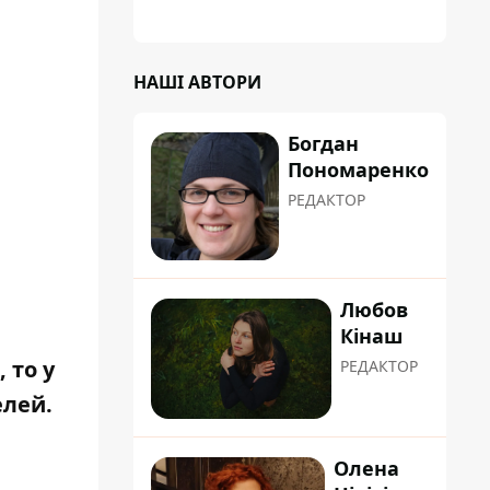
НАШІ АВТОРИ
Богдан
Пономаренко
РЕДАКТОР
Любов
Кінаш
 то у
РЕДАКТОР
елей.
Олена