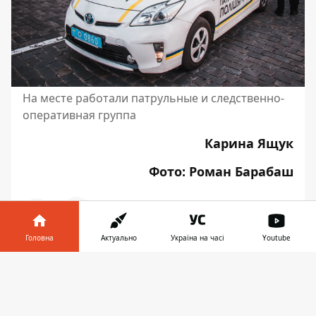
На месте работали патрульные и следственно-
оперативная группа
Карина Ящук
Фото: Роман Барабаш
Головна
Актуально
Україна на часі
Youtube
♥
🔥
😭
😆
😡
👍
Інформатор у
Завантажити
телефоні
👉