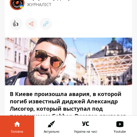
ЖУРНАЛІСТ
👍
В Киеве произошла
авария, в которой
погиб известный диджей Александр
Лисогор
, который выступал под
псевдонимом Gabber. Лисогор двигался
на мотоцикле Honda, когда в его байк
влетел легковой автомобиль Hyundai
Головна
Актуально
Україна на часі
Youtube