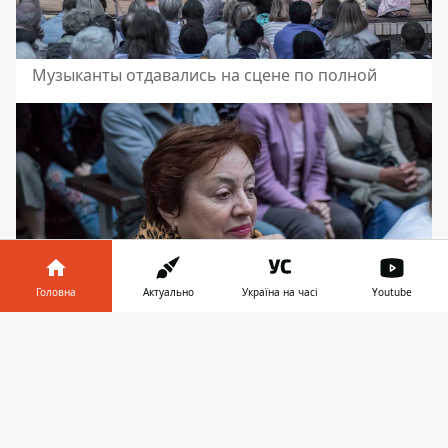
Музыканты отдавались на сцене по полной
Головна
Актуально
Україна на часі
Youtube
Інформатор у
Завантажити
телефоні
👉
Джаз никого не оставляет равнодушным