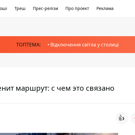
оші
Треш
Прес-релізи
Про проект
Реклама
ТОПТЕМА:
Відключення світла у столиці
нит маршрут: с чем это связано
👍