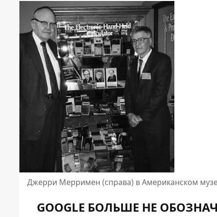
Джерри Мерримен (справа) в Американском музе
GOOGLE БОЛЬШЕ НЕ ОБОЗНАЧ