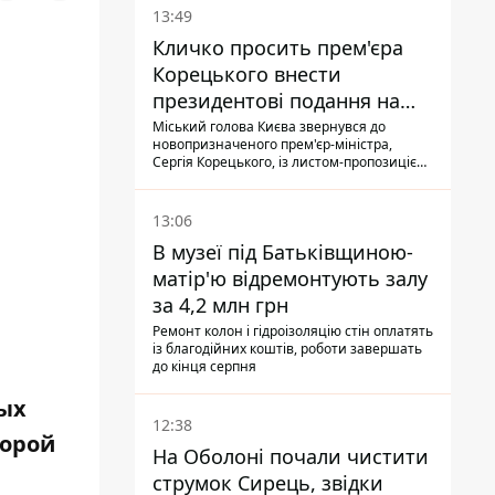
13:49
Кличко просить прем'єра
Корецького внести
президентові подання на
звільнення володаря
Міський голова Києва звернувся до
новопризначеного прем'єр-міністра,
Троєщини Бахматова
Сергія Корецького, із листом-пропозицією
щодо звільнення голови Деснянської РДА
Максима Бахматова
13:06
В музеї під Батьківщиною-
матір'ю відремонтують залу
за 4,2 млн грн
Ремонт колон і гідроізоляцію стін оплатять
із благодійних коштів, роботи завершать
до кінця серпня
ных
12:38
порой
На Оболоні почали чистити
струмок Сирець, звідки