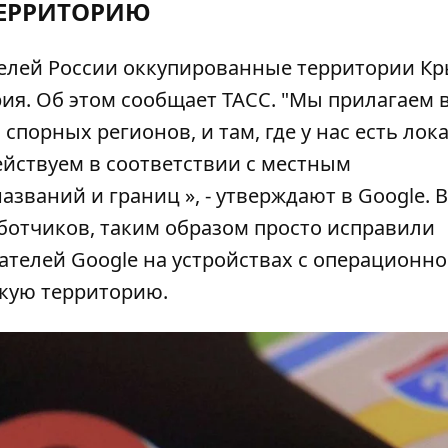
ЕРРИТОРИЮ
ателей России оккупированные территории К
рия. Об этом сообщает
ТАСС
. "Мы прилагаем 
спорных регионов, и там, где у нас есть ло
действуем в соответствии с местным
званий и границ », - утверждают в Google. В
аботчиков, таким образом просто исправили
вателей Google на устройствах с операционн
скую территорию.