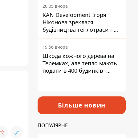
інвалідністю
20:05 вчора
KAN Development Ігоря
Ніконова зреклася
будівництва теплотраси на
Теремках
19:56 вчора
Шкода кожного дерева на
Теремках, але тепло мають
подати в 400 будинків -
депутатка Київради
Більше новин
ПОПУЛЯРНЕ