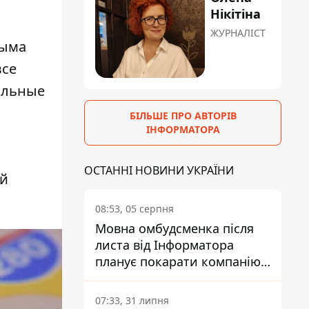
Нікітіна
ЖУРНАЛІСТ
рыма
все
кальные
БІЛЬШЕ ПРО АВТОРІВ
ІНФОРМАТОРА
ОСТАННІ НОВИНИ УКРАЇНИ
ой
08:53, 05 серпня
Мовна омбудсменка після
листа від Інформатора
планує покарати компанію-
підрядника ПриватБанку
07:33, 31 липня