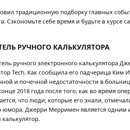
отовил традиционную подборку главных собы
. Сэкономьте себе время и будьте в курсе с
ТЕЛЬ РУЧНОГО КАЛЬКУЛЯТОРА
датель ручного электронного калькулятора Дж
тор Tech
. Как сообщила его падчерица Ким И
чной и почечной недостаточности в больниц
нце 2018 года после того, как во время опе
ется, что люди, которые его знали, отмечал
во юмора. Джерри Мерримен является одним 
 калькулятор.