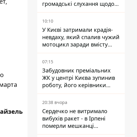
т,
громадські слухання щодо
храму УГКЦ на Північній
10:10
У Києві затримали крадія-
невдаху, який спалив чужий
мотоцикл заради вмісту
багажника
07:15
Забудовник преміальних
го
ЖК у центрі Києва зупинив
 марта
роботу, його керівники
втекли з України - Bihus.info
20:38 вчора
айзель
Сердечко не витримало
вибухів ракет - в Ірпені
померли мешканці
притулку для собак з