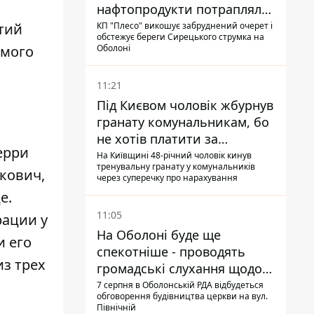
нафтопродукти потрапляли
до озер
тий
КП "Плесо" викошує забруднений очерет і
обстежує береги Сирецького струмка на
амого
Оболоні
11:21
Під Києвом чоловік жбурнув
гранату комунальникам, бо
не хотів платити за
ерри
квитанціями
На Київщині 48-річний чоловік кинув
тренувальну гранату у комунальників
кович,
через суперечку про нарахування
е.
11:05
рации у
На Оболоні буде ще
и его
спекотніше - проводять
из трех
громадські слухання щодо
храму УГКЦ на Північній
7 серпня в Оболонській РДА відбудеться
обговорення будівництва церкви на вул.
Північній