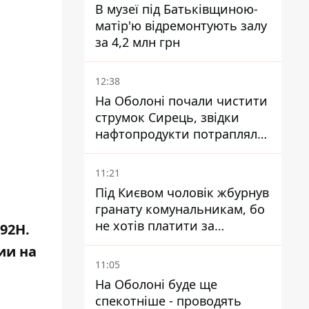
В музеї під Батьківщиною-
матір'ю відремонтують залу
за 4,2 млн грн
12:38
На Оболоні почали чистити
струмок Сирець, звідки
нафтопродукти потрапляли
до озер
11:21
Під Києвом чоловік жбурнув
гранату комунальникам, бо
не хотів платити за
92Н.
квитанціями
ии на
11:05
На Оболоні буде ще
спекотніше - проводять