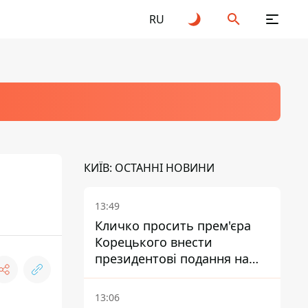
RU
КИЇВ: ОСТАННІ НОВИНИ
13:49
Кличко просить прем'єра
Корецького внести
президентові подання на
звільнення володаря
Троєщини Бахматова
13:06