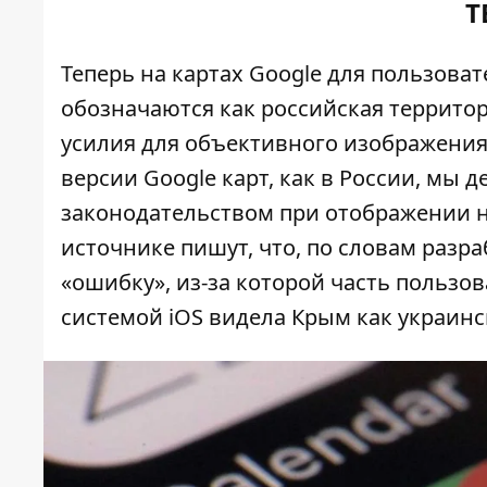
Т
Теперь на картах Google для пользов
обозначаются как российская террито
усилия для объективного изображения 
версии Google карт, как в России, мы 
законодательством при отображении на
источнике пишут, что, по словам разр
«ошибку», из-за которой часть пользо
системой iOS видела Крым как украин