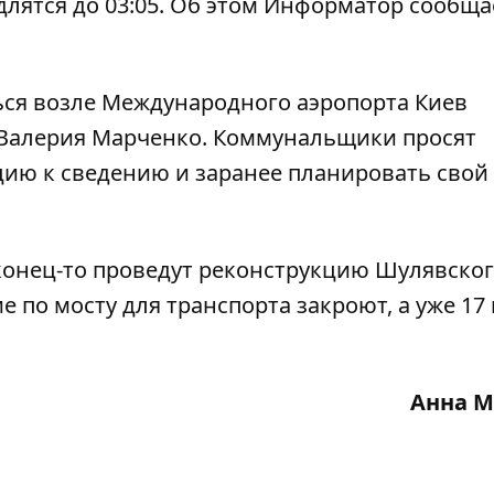
длятся до 03:05. Об этом
Информатор
сообщае
ся возле Международного аэропорта Киев
 Валерия Марченко. Коммунальщики просят
ию к сведению и заранее планировать свой
конец-то
проведут реконструкцию Шулявско
ие по мосту для транспорта закроют, а уже 17
Анна М