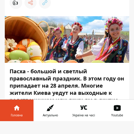
👍
Пасха - большой и светлый
православный праздник. В этом году он
припадает на 28 апреля. Многие
жители Киева уедут на выходные к
родственникам или друзьям в другие
города, но большая часть все же
останется в столице. Но это не значит,
Головна
Актуально
Україна на часі
Youtube
что нужно будет сидеть дома или
Інформатор у
гулять по Крещатику. Столица удивит
Завантажити