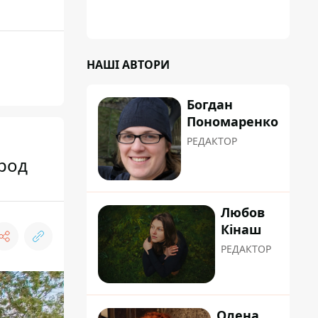
"хуліганку"
НАШІ АВТОРИ
Богдан
Пономаренко
РЕДАКТОР
род
Любов
Кінаш
РЕДАКТОР
Олена