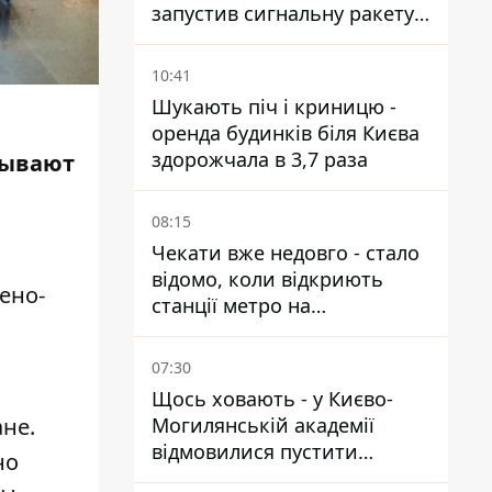
запустив сигнальну ракету,
аби потішити дівчат
10:41
Шукають піч і криницю -
оренда будинків біля Києва
здорожчала в 3,7 раза
зывают
08:15
Чекати вже недовго - стало
відомо, коли відкриють
ено-
станції метро на
Виноградарі
07:30
Щось ховають - у Києво-
Могилянській академії
не.
відмовилися пустити
но
комісію з охорони пам'яток