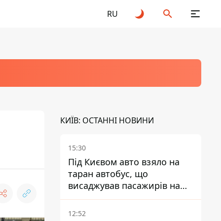
RU
КИЇВ: ОСТАННІ НОВИНИ
15:30
Під Києвом авто взяло на
таран автобус, що
висаджував пасажирів на
зупинці - пасажирка в
лікарні
12:52