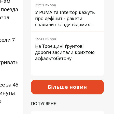
 Нам
на територію
21:51 вчора
 поезда
У PUMA та Intertop кажуть
азал
про дефіцит - ракети
спалили склади відомих
брендів
19:41 вчора
рели 7
На Троєщині ґрунтові
дороги засипали крихтою
асфальтобетону
тривать
ее за 45
Більше новин
минуты
е
ПОПУЛЯРНЕ