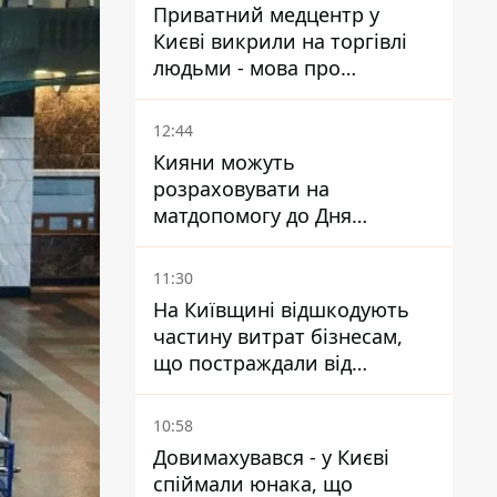
Приватний медцентр у
Києві викрили на торгівлі
людьми - мова про
сурогатне материнство
12:44
Кияни можуть
розраховувати на
матдопомогу до Дня
незалежності - кому її
дадуть
11:30
На Київщині відшкодують
частину витрат бізнесам,
що постраждали від
прильотів ракет
10:58
Довимахувався - у Києві
спіймали юнака, що