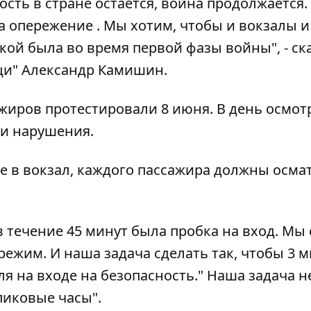
ость в стране остается, война продолжается.
 опережение . Мы хотим, чтобы и вокзалы и
кой была во время первой фазы войны", - ск
ци" Александр Камишин.
ажиров протестировали 8 июня. В день осмот
ли нарушения.
е в вокзал, каждого пассажира должны осма
в течение 45 минут была пробка на вход. Мы 
ежим. И наша задача сделать так, чтобы 3 
 на входе на безопасность." Наша задача н
пиковые часы".