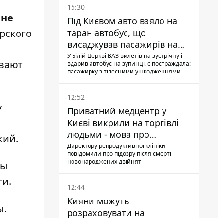
15:30
 не
Під Києвом авто взяло на
таран автобус, що
ирского
висаджував пасажирів на
зупинці - пасажирка в
У Білій Церкві ВАЗ вилетів на зустрічну і
ывают
вдарив автобус на зупинці, є постраждала:
лікарні
пасажирку з тілесними ушкодженнями
забрали на "швидкій" до лікарні
12:52
у
Приватний медцентр у
Києві викрили на торгівлі
людьми - мова про
кий.
сурогатне материнство
Директору репродуктивної клініки
повідомили про підозру після смерті
новонароджених двійнят
ны
ги.
12:44
Кияни можуть
ы.
розраховувати на