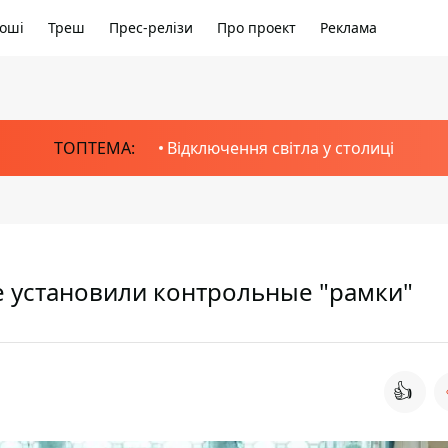
оші
Треш
Прес-релізи
Про проект
Реклама
ТОПТЕМА:
Відключення світла у столиці
е установили контрольные "рамки"
👍