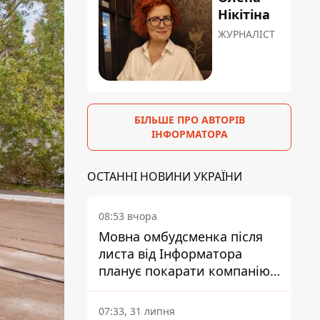
Нікітіна
ЖУРНАЛІСТ
БІЛЬШЕ ПРО АВТОРІВ
ІНФОРМАТОРА
ОСТАННІ НОВИНИ УКРАЇНИ
08:53 вчора
Мовна омбудсменка після
листа від Інформатора
планує покарати компанію-
підрядника ПриватБанку
07:33, 31 липня