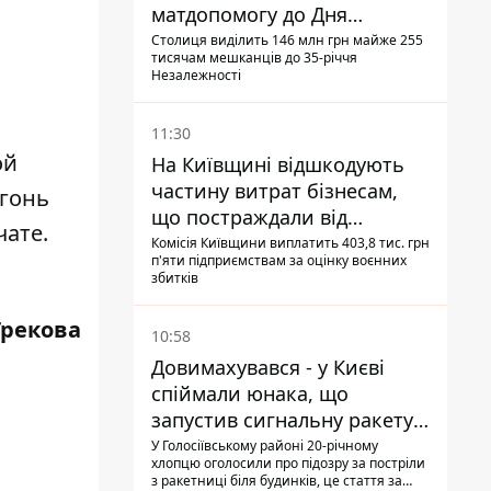
матдопомогу до Дня
незалежності - кому її
Столиця виділить 146 млн грн майже 255
тисячам мешканців до 35-річчя
дадуть
Незалежності
11:30
ой
На Київщині відшкодують
частину витрат бізнесам,
огонь
що постраждали від
чате.
прильотів ракет
Комісія Київщини виплатить 403,8 тис. грн
п'яти підприємствам за оцінку воєнних
збитків
Грекова
10:58
Довимахувався - у Києві
спіймали юнака, що
запустив сигнальну ракету,
аби потішити дівчат
У Голосіївському районі 20-річному
хлопцю оголосили про підозру за постріли
з ракетниці біля будинків, це стаття за