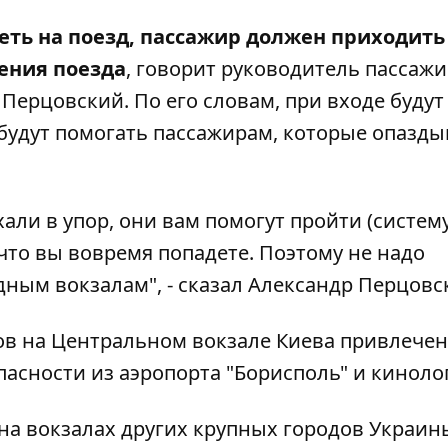
еть на поезд, пассажир должен приходить
ления поезда
, говорит руководитель пассаж
Перцовский. По его словам, при входе будут
 будут помогать пассажирам, которые опазд
хали в упор, они вам помогут пройти (систем
, что вы вовремя попадете. Поэтому не надо
ным вокзалам", - сказал Александр Перцовс
ров на Центральном вокзале Киева привлече
асности из аэропорта "Борисполь" и киноло
на вокзалах других крупных городов Украин