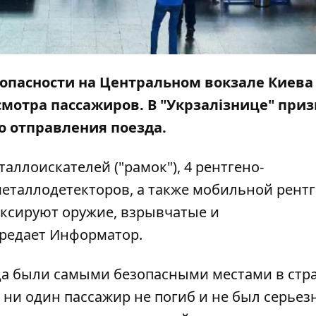
езопасности на Центральном вокзале Киева
смотра пассажиров. В "Укрзалізнице" при
о отправления поезда.
аллоискателей ("рамок"), 4 рентгено-
еталлодетекторов, а также мобильной рентг
ксируют оружие, взрывчатые и
ередает
Информатор
.
да были самыми безопасными местами в стра
 ни один пассажир не погиб и не был серьез