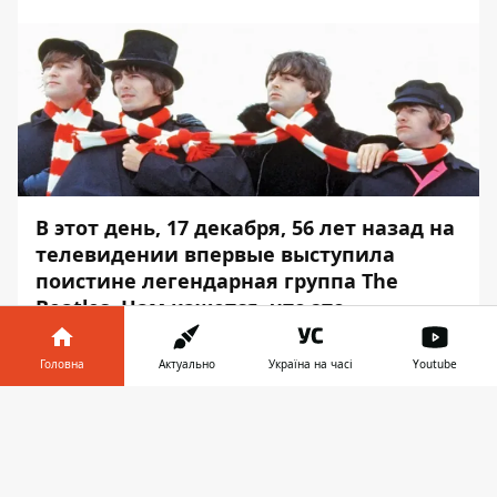
В этот день, 17 декабря
, 56 лет назад на
телевидении впервые выступила
поистине легендарная группа The
Beatles. Нам кажется, что это
прекрасный повод вновь отрыть для
себя любимые хиты этого культового
Головна
Актуально
Україна на часі
Youtube
бэнда.
Інформатор у
Завантажити
Информатор
регулярно составляет для вас
телефоні
👉
музыкальные подборки, с которыми
классно начинать рабочую неделю. В