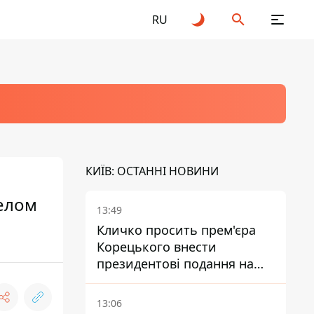
RU
КИЇВ: ОСТАННІ НОВИНИ
желом
13:49
Кличко просить прем'єра
Корецького внести
президентові подання на
звільнення володаря
Троєщини Бахматова
13:06