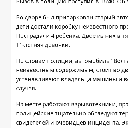
Вызов в полицию поступил в 16:40. Об
Во дворе был припаркован старый авто
дети достали коробку неизвестного пр
Пострадали 4 ребенка. Двое из них в т
11-летняя девочки.
По словам полиции, автомобиль "Волга"
неизвестным содержимым, стоит во дв
устанавливают владельца машины и вс
случая.
На месте работают взрывотехники, пр
полицейские тщательно обследуют те
свидетелей и очевидцев инцидента. Э