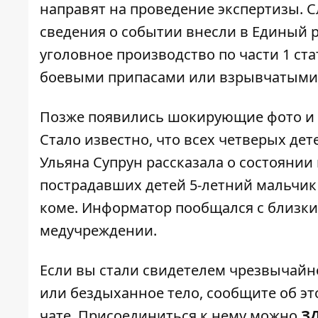
направят на проведение экспертизы.
сведения о событии внесли в Единый 
уголовное производство по части 1 ст
боевыми припасами или взрывчатыми 
Позже появились шокирующие
фото и
Стало известно, что всех четверых дет
Ульяна Супрун рассказала о
состоянии 
пострадавших детей 5-летний мальчик
коме. Информатор
пообщался с близк
медучреждении.
Если вы стали свидетелем чрезвычайн
или бездыханное тело, сообщите об это
чате. Присоединиться к нему можно
З