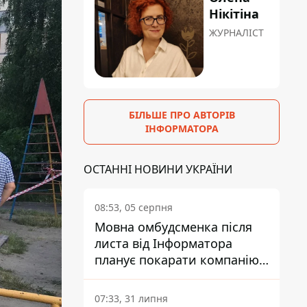
Нікітіна
ЖУРНАЛІСТ
БІЛЬШЕ ПРО АВТОРІВ
ІНФОРМАТОРА
ОСТАННІ НОВИНИ УКРАЇНИ
08:53, 05 серпня
Мовна омбудсменка після
листа від Інформатора
планує покарати компанію-
підрядника ПриватБанку
07:33, 31 липня