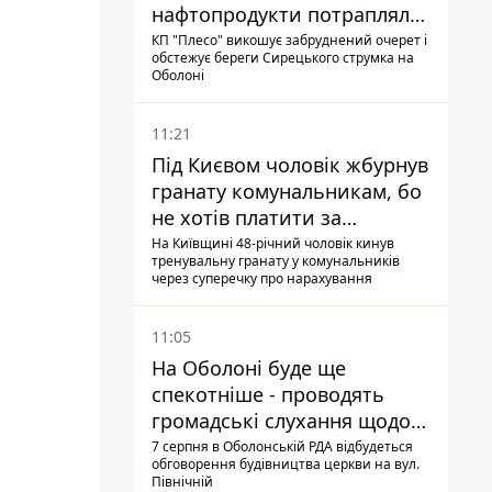
нафтопродукти потрапляли
до озер
КП "Плесо" викошує забруднений очерет і
обстежує береги Сирецького струмка на
Оболоні
11:21
Під Києвом чоловік жбурнув
гранату комунальникам, бо
не хотів платити за
квитанціями
На Київщині 48-річний чоловік кинув
тренувальну гранату у комунальників
через суперечку про нарахування
11:05
На Оболоні буде ще
спекотніше - проводять
громадські слухання щодо
храму УГКЦ на Північній
7 серпня в Оболонській РДА відбудеться
обговорення будівництва церкви на вул.
Північній