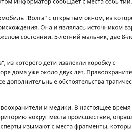
 этом
Информатор
сообщает с места событий.
мобиль "Волга" с открытым окном, из котор
оисхождения. Она и являлась источником вз
яжелом состоянии. 5-летний мальчик, две 8-л
, из которого дети извлекли коробку с
оре дома уже около двух лет. Правоохранит
е дополнительные обстоятельства трагичес
авоохранители и медики. В настоящее время
рриторию вокруг места происшествия, опра
ксперты изымают с места фрагменты, которы