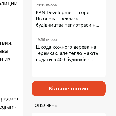
полиции
інвалідністю
20:05 вчора
KAN Development Ігоря
Ніконова зреклася
будівництва теплотраси на
Теремках
19:56 вчора
твия
.
Шкода кожного дерева на
ава
Теремках, але тепло мають
ин из
подати в 400 будинків -
депутатка Київради
Більше новин
предмет
ПОПУЛЯРНЕ
egram-