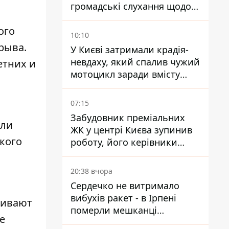
громадські слухання щодо
храму УГКЦ на Північній
ого
10:10
рыва.
У Києві затримали крадія-
невдаху, який спалив чужий
етних и
мотоцикл заради вмісту
багажника
07:15
Забудовник преміальних
ели
ЖК у центрі Києва зупинив
кого
роботу, його керівники
втекли з України - Bihus.info
20:38 вчора
Сердечко не витримало
вибухів ракет - в Ірпені
шивают
померли мешканці
е
притулку для собак з