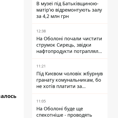
В музеї під Батьківщиною-
матір'ю відремонтують залу
за 4,2 млн грн
12:38
На Оболоні почали чистити
струмок Сирець, звідки
нафтопродукти потрапляли
до озер
11:21
Під Києвом чоловік жбурнув
гранату комунальникам, бо
не хотів платити за
квитанціями
валось
11:05
На Оболоні буде ще
спекотніше - проводять