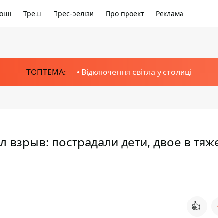
оші
Треш
Прес-релізи
Про проект
Реклама
ТОПТЕМА:
Відключення світла у столиці
 взрыв: пострадали дети, двое в тя
👍