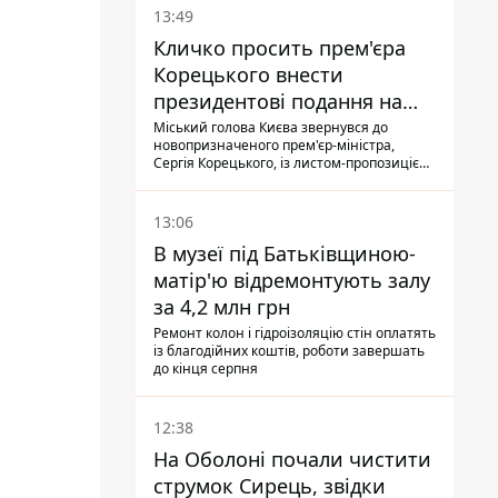
13:49
Кличко просить прем'єра
Корецького внести
президентові подання на
звільнення володаря
Міський голова Києва звернувся до
новопризначеного прем'єр-міністра,
Троєщини Бахматова
Сергія Корецького, із листом-пропозицією
щодо звільнення голови Деснянської РДА
Максима Бахматова
13:06
В музеї під Батьківщиною-
матір'ю відремонтують залу
за 4,2 млн грн
Ремонт колон і гідроізоляцію стін оплатять
із благодійних коштів, роботи завершать
до кінця серпня
12:38
На Оболоні почали чистити
струмок Сирець, звідки