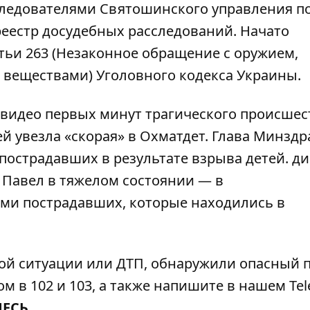
 Следователями Святошинского управления 
реестр досудебных расследований. Начато
атьи 263 (Незаконное обращение с оружием,
веществами) Уголовного кодекса Украины.
 видео первых минут трагического происшес
ей увезла «скорая» в Охматдет. Глава Минздр
пострадавших в результате взрыва детей
. д
 Павел в тяжелом состоянии — в
ими пострадавших
, которые находились в
ой ситуации или ДТП, обнаружили опасный 
м в 102 и 103, а также напишите в нашем Tel
ДЕСЬ
.