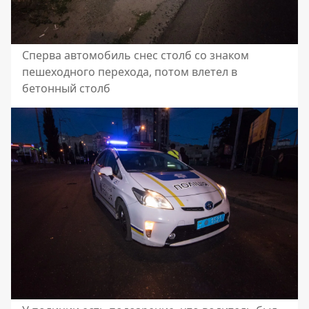
Сперва автомобиль снес столб со знаком
пешеходного перехода, потом влетел в
бетонный столб