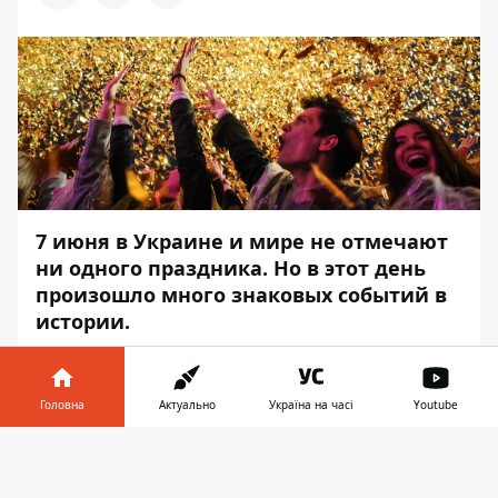
7 июня в Украине и мире не отмечают
ни одного праздника. Но в этот день
произошло много знаковых событий в
истории.
Информатор
расскажет о самых
интересных фактах этого дня.
Головна
Актуально
Україна на часі
Youtube
Именины
в этот день празднуют
Інформатор у
Виктория, Елена, Иван, Иннокентий,
Завантажити
телефоні
👉
Федор.