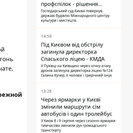
профспілок - рішення
Господарського суду
Господарський суд Києва повернув
державі будівлю Міжнародного центру
культури і мистецтв.
14:58
Під Києвом від обстрілу
ой
загинула директорка
огонь
Спаського ліцею - КМДА
У Пухівці на Київщині через нічну атаку
чате.
дронів загинула директорка ліцею №124
Галина Кучер, її чоловік і трирічний онук
13:28
режной
Через ярмарки у Києві
змінили маршрути сім
автобусів і один тролейбус
У Києві 8 і 9 серпня через сезонні ярмарки
тимчасово змінили рух громадського
транспорту