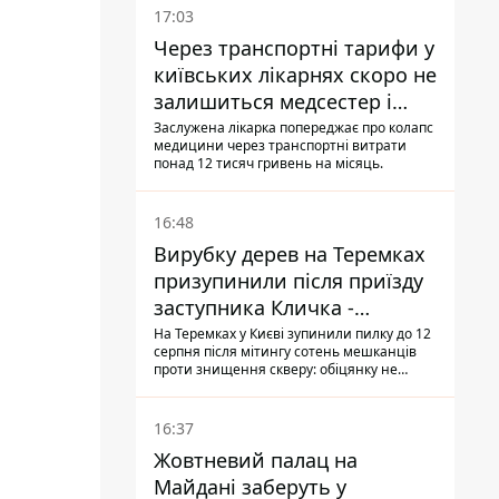
17:03
Через транспортні тарифи у
київських лікарнях скоро не
залишиться медсестер і
санітарок - професор
Заслужена лікарка попереджає про колапс
медицини через транспортні витрати
Голубовська
понад 12 тисяч гривень на місяць.
16:48
Вирубку дерев на Теремках
призупинили після приїзду
заступника Кличка -
почався діалог
На Теремках у Києві зупинили пилку до 12
серпня після мітингу сотень мешканців
проти знищення скверу: обіцянку не
поновлювати роботи дав особисто
заступник Кличка, Петро Пантелеєв, що
прибув налагодити комунікацію
16:37
Жовтневий палац на
Майдані заберуть у