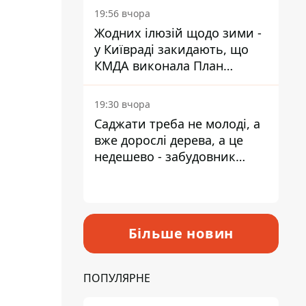
19:56 вчора
Жодних ілюзій щодо зими -
у Київраді закидають, що
КМДА виконала План
стійкості на 20%
19:30 вчора
Саджати треба не молоді, а
вже дорослі дерева, а це
недешево - забудовник
Ніконов
Більше новин
ПОПУЛЯРНЕ