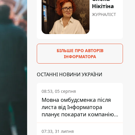
Нікітіна
ЖУРНАЛІСТ
БІЛЬШЕ ПРО АВТОРІВ
ІНФОРМАТОРА
ОСТАННІ НОВИНИ УКРАЇНИ
08:53, 05 серпня
Мовна омбудсменка після
листа від Інформатора
планує покарати компанію-
підрядника ПриватБанку
07:33, 31 липня