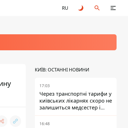
RU
КИЇВ: ОСТАННІ НОВИНИ
ину
17:03
Через транспортні тарифи у
київських лікарнях скоро не
залишиться медсестер і
санітарок - професор
Голубовська
16:48