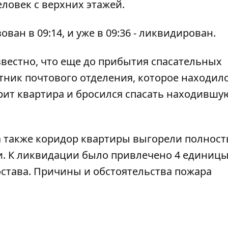
ловек с верхних этажей.
ван в 09:14, и уже в 09:36 - ликвидирован.
звестно, что еще до прибытия спасательных
тник почтового отделения, которое находил
орит квартира и бросился спасать находившу
 а также коридор квартиры выгорели полност
и. К ликвидации было привлечено 4 единиц
состава. Причины и обстоятельства пожара