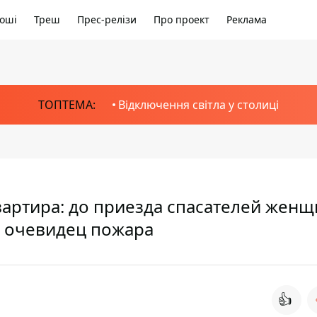
оші
Треш
Прес-релізи
Про проект
Реклама
ТОПТЕМА:
Відключення світла у столиці
вартира: до приезда спасателей женщ
 очевидец пожара
👍