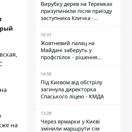
Вирубку дерев на Теремках
призупинили після приїзду
заступника Кличка -
и
почався діалог
орый
16:37
Жовтневий палац на
Майдані заберуть у
вская,
профспілок - рішення
С
Господарського суду
14:58
Під Києвом від обстрілу
 на
загинула директорка
Спаського ліцею - КМДА
13:28
ю
Через ярмарки у Києві
кже на
змінили маршрути сім