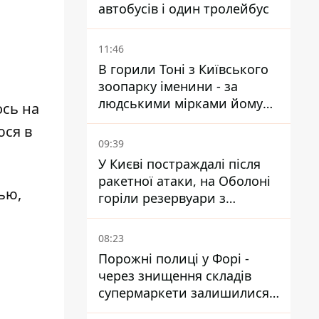
автобусів і один тролейбус
11:46
В горили Тоні з Київського
зоопарку іменини - за
людськими мірками йому
ось на
вже понад 90 років
юся в
09:39
У Києві постраждалі після
ракетної атаки, на Оболоні
ью,
горіли резервуари з
паливом
ы
08:23
Порожні полиці у Форі -
через знищення складів
супермаркети залишилися
без асортименту