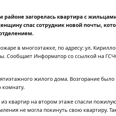
ом районе загорелась квартира с жильцам
женщину спас сотрудник новой почты, кот
 отделением.
пожаре в многоэтажке, по адресу: ул. Кирилло
цы. Сообщает
Информатор
со ссылкой на ГСЧ
ятиэтажного жилого дома. Возгорание было
 комнату.
 из квартир на втором этаже спасли пожилу
мления не могла покинуть свою квартиру. Та